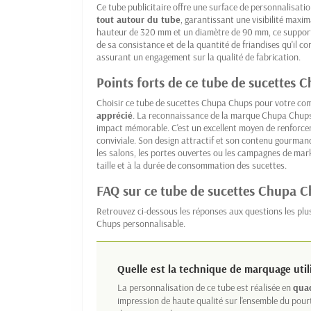
Ce tube publicitaire offre une surface de personnalisati
tout autour du tube
, garantissant une visibilité maxim
hauteur de 320 mm et un diamètre de 90 mm, ce support
de sa consistance et de la quantité de friandises qu'il co
assurant un engagement sur la qualité de fabrication.
Points forts de ce tube de sucettes
Choisir ce tube de sucettes Chupa Chups pour votre com
apprécié
. La reconnaissance de la marque Chupa Chups
impact mémorable. C'est un excellent moyen de renforce
conviviale. Son design attractif et son contenu gourman
les salons, les portes ouvertes ou les campagnes de market
taille et à la durée de consommation des sucettes.
FAQ sur ce tube de sucettes Chupa C
Retrouvez ci-dessous les réponses aux questions les pl
Chups personnalisable.
Quelle est la technique de marquage uti
La personnalisation de ce tube est réalisée en
qua
impression de haute qualité sur l'ensemble du pour