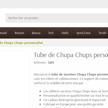
rmand
Boisson
Bureau
Tech
Outils
Sport/Loisir
Textile
de Chupa Chups personnalisé
Tube de Chupa Chups perso
Référence :
3293
Découvrez le
tube de sucettes Chupa Chups personn
ravir vos clients et collaborateurs. Ce support de comm
renforcer la visibilité de votre marque.
Les célèbres sucettes Chupa Chups dans un for
Personnalisation en quadrichromie sur tout le t
Un cadeau d'entreprise gourmand et impactant
Fabriqué en Europe pour une qualité garantie