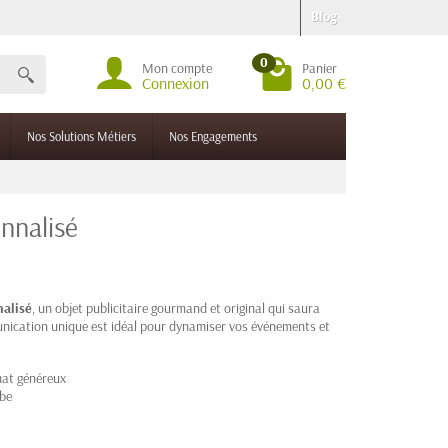
Blog
0
Mon compte
Panier
Connexion
0,00 €
Nos Solutions Métiers
Nos Engagements
nnalisé
alisé
, un objet publicitaire gourmand et original qui saura
unication unique est idéal pour dynamiser vos événements et
mat généreux
ube