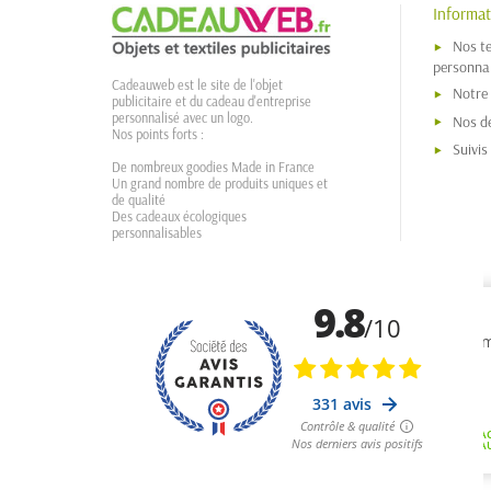
Informat
Nos t
personnal
Cadeauweb est le site de l'objet
Notre
publicitaire et du cadeau d'entreprise
personnalisé avec un logo.
Nos dé
Nos points forts :
Suivi
De nombreux goodies Made in France
Un grand nombre de produits uniques et
de qualité
Des cadeaux écologiques
personnalisables