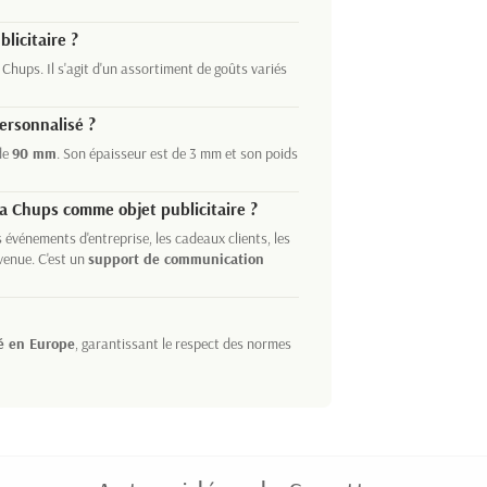
licitaire ?
hups. Il s'agit d'un assortiment de goûts variés
ersonnalisé ?
de
90 mm
. Son épaisseur est de 3 mm et son poids
a Chups comme objet publicitaire ?
s événements d'entreprise, les cadeaux clients, les
enue. C'est un
support de communication
é en Europe
, garantissant le respect des normes