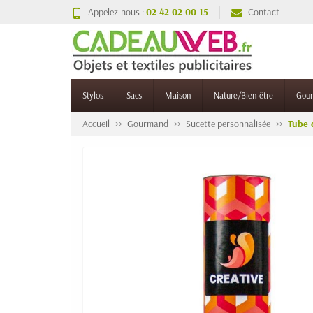
Appelez-nous :
02 42 02 00 15
Contact
Stylos
Sacs
Maison
Nature/Bien-être
Gou
Accueil
Gourmand
Sucette personnalisée
Tube 