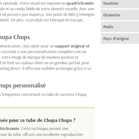
on optimale. Votre visuel est imprimé en
quadrichromie
Hauteur
ale et un rendu fidèle de votre identité visuelle. Avec une
 ne passera pas inaperçu. Son poids de 880 g témoigne
Diamètre
ntient. De plus, ce produit est fabriqué en Europe,
Poids
 Chupa Chups
Pays d'origine
munication, c'est opter pour un
support original et
 associée à une personnalisation complète crée un
r votre image de marque de manière positive et
d en font un cadeau client ou un goodies parfait pour
ing direct. Il offre une visibilité prolongée grâce à sa
hups personnalisé
us fréquentes concernant ce tube de sucettes Chupa
lisée pour ce tube de Chupa Chups ?
drichromie
. Cette technique permet une
tour du tube, offrant une excellente reproduction