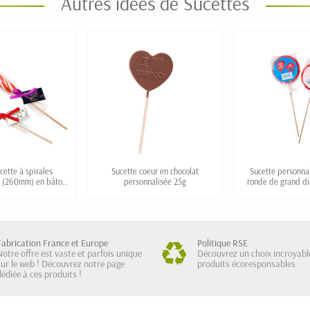
Autres idées de Sucettes
ette à spirales
Sucette coeur en chocolat
Sucette personnal
e (260mm) en bâton
personnalisée 25g
ronde de grand d
avec ruban "STICK"
Fabrication France et Europe
Politique RSE
Notre offre est vaste et parfois unique
Découvrez un choix incroyabl
sur le web ! Découvrez notre page
produits écoresponsables
dédiée à ces produits !