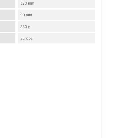
320 mm
90 mm
880 g
Europe