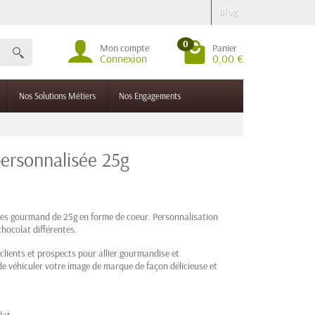
Blog
0
Mon compte
Panier
Connexion
0,00 €
Nos Solutions Métiers
Nos Engagements
personnalisée 25g
ies gourmand de 25g en forme de coeur. Personnalisation
chocolat différentes.
clients et prospects pour allier gourmandise et
e véhiculer votre image de marque de façon délicieuse et