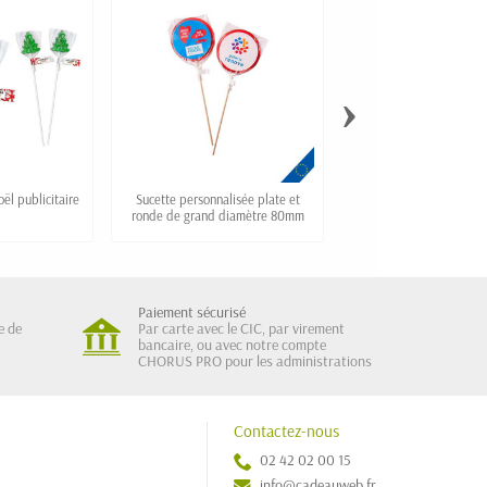
›
ël publicitaire
Sucette personnalisée plate et
Sucette boule avec 
ronde de grand diamètre 80mm
personnalisée "LOL
Paiement sécurisé
e de
Par carte avec le CIC, par virement
bancaire, ou avec notre compte
CHORUS PRO pour les administrations
Contactez-nous
02 42 02 00 15
info@cadeauweb.fr