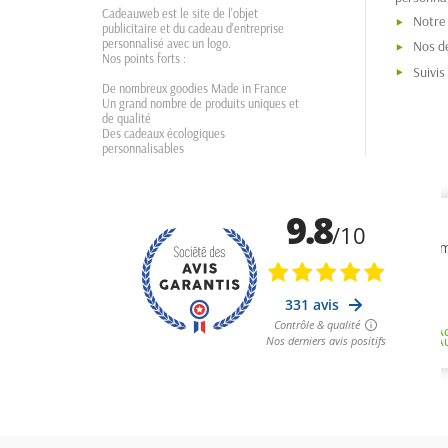
Cadeauweb est le site de l'objet
Notre
publicitaire et du cadeau d'entreprise
personnalisé avec un logo.
Nos dé
Nos points forts :
Suivi
De nombreux goodies Made in France
Un grand nombre de produits uniques et
de qualité
Des cadeaux écologiques
personnalisables