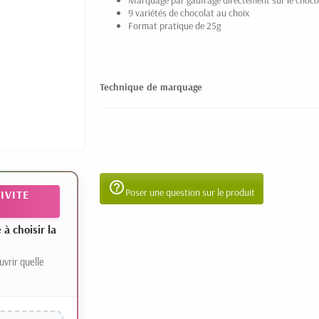
Marquage par gaufrage directement sur le choco
9 variétés de chocolat au choix
Format pratique de 25g
Technique de marquage
help_outline
Poser une question sur le produit
IVITE
 choisir la
uvrir quelle