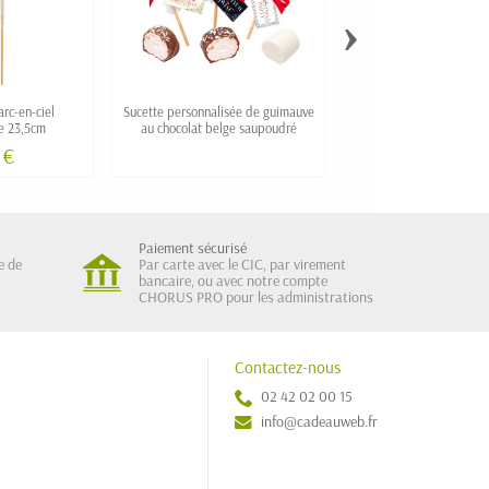
›
arc-en-ciel
Sucette personnalisée de guimauve
Sucette personnalisée 
e 23,5cm
au chocolat belge saupoudré
ronde de grand diamè
 €
Paiement sécurisé
e de
Par carte avec le CIC, par virement
bancaire, ou avec notre compte
CHORUS PRO pour les administrations
Contactez-nous
02 42 02 00 15
info@cadeauweb.fr