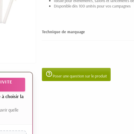
Idéale pour événements, salons et lancements de
Disponible dès 100 unités pour vos campagnes
Technique de marquage
help_outline
Poser une question sur le produit
IVITE
 choisir la
uvrir quelle