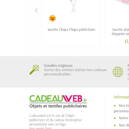
‹
Sucette Chupa Chups publicitaire
Sucette pla
étiquette i
q
0
Goodies originaux
Sortez des sentiers battus nos cadeaux
personnalisables
Informat
Nos t
personnal
Cadeauweb est le site de l'objet
Notre
publicitaire et du cadeau d'entreprise
personnalisé avec un logo.
Nos dé
Nos points forts :