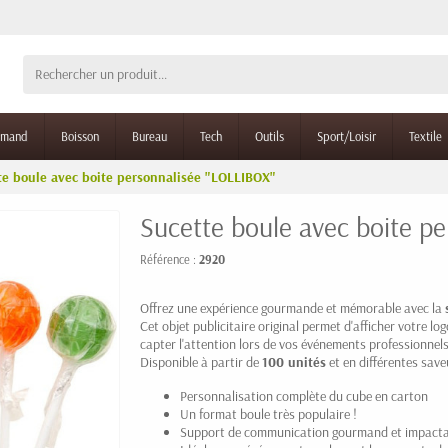
rmand
Boisson
Bureau
Tech
Outils
Sport/Loisir
Textile
te boule avec boite personnalisée "LOLLIBOX"
Sucette boule avec boite p
Référence :
2920
Offrez une expérience gourmande et mémorable avec la
Cet objet publicitaire original permet d'afficher votre 
capter l'attention lors de vos événements professionne
Disponible à partir de
100 unités
et en différentes save
Personnalisation complète du cube en carton
Un format boule très populaire !
Support de communication gourmand et impact