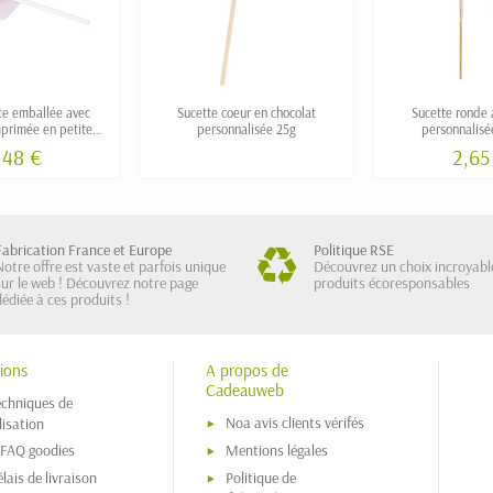
te emballée avec
Sucette coeur en chocolat
Sucette ronde 
mprimée en petite
personnalisée 25g
personnalisé
uantité
,48 €
2,65
Fabrication France et Europe
Politique RSE
Notre offre est vaste et parfois unique
Découvrez un choix incroyabl
sur le web ! Découvrez notre page
produits écoresponsables
dédiée à ces produits !
ions
A propos de
Cadeauweb
echniques de
Noa avis clients vérifés
isation
 FAQ goodies
Mentions légales
lais de livraison
Politique de