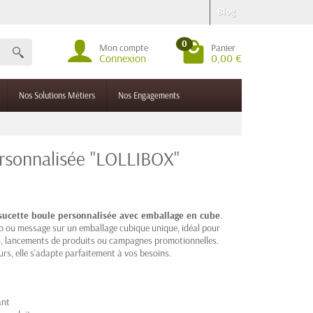
Blog
0
Mon compte
Panier
Connexion
0,00 €
Nos Solutions Métiers
Nos Engagements
ersonnalisée "LOLLIBOX"
sucette boule personnalisée avec emballage en cube
.
logo ou message sur un emballage cubique unique, idéal pour
ls, lancements de produits ou campagnes promotionnelles.
urs, elle s'adapte parfaitement à vos besoins.
ant