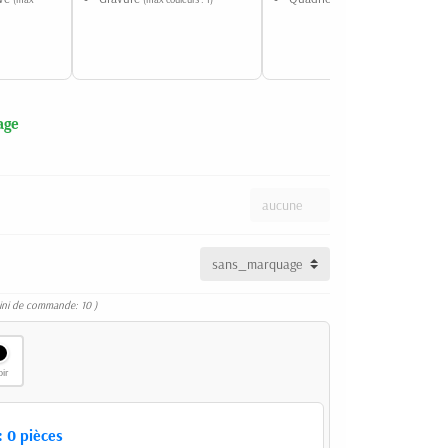
age
ini de commande: 10 )
ir
:
0
pièces