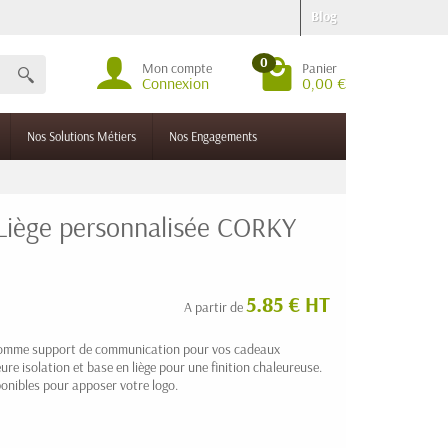
Blog
0
Mon compte
Panier
Connexion
0,00 €
Nos Solutions Métiers
Nos Engagements
 Liège personnalisée CORKY
5.85 € HT
A partir de
 comme support de communication pour vos cadeaux
re isolation et base en liège pour une finition chaleureuse.
onibles pour apposer votre logo.