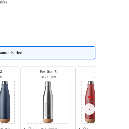
ibles
sonnalisation
 2
Position 3
Position 4
mm
30 x 80 mm
210 x 100 mm
›
ive
Gravure
Quadrichromie (Sublimation)
(max
(max couleurs : 1)