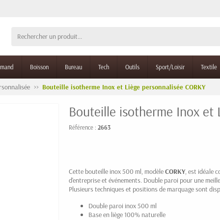
rmand
Boisson
Bureau
Tech
Outils
Sport/Loisir
Textile
rsonnalisée
Bouteille isotherme Inox et Liège personnalisée CORKY
Bouteille isotherme Inox et
Référence :
2663
Cette bouteille inox 500 ml, modèle
CORKY
, est idéale
d'entreprise et événements. Double paroi pour une meilleu
Plusieurs techniques et positions de marquage sont disp
Double paroi inox 500 ml
Base en liège 100% naturelle