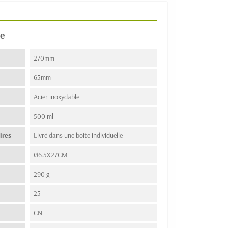
e
270mm
65mm
Acier inoxydable
500 ml
ires
Livré dans une boite individuelle
Ø6.5X27CM
290 g
25
n
CN