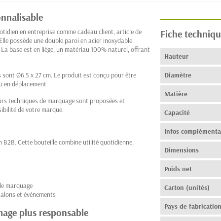
onnalisable
otidien en entreprise comme cadeau client, article de
Fiche techniqu
lle possède une double paroi en acier inoxydable
. La base est en liège, un matériau 100% naturel, offrant
Hauteur
 sont Ø6.5 x 27 cm. Le produit est conçu pour être
Diamètre
ou en déplacement.
Matière
ieurs techniques de marquage sont proposées et
sibilité de votre marque.
Capacité
Infos complémenta
 B2B. Cette bouteille combine utilité quotidienne,
Dimensions
Poids net
 de marquage
Carton (unités)
salons et événements
Pays de fabricatio
mage plus responsable