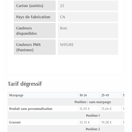
Carton (unités)
25
Pays de fabrication
CN
Couleurs
Bois
disponibles
Couleurs PMS
NATURE
(Pantone)
Tarif dégressif
Marquage
10-24
25-49
50-99
Position : sans marquage
Produit sans personnalisation
15,93 €
13,64 €
12,75 
Position 1
Gravure
25,15 €
19,28 €
16,05 
Position 2