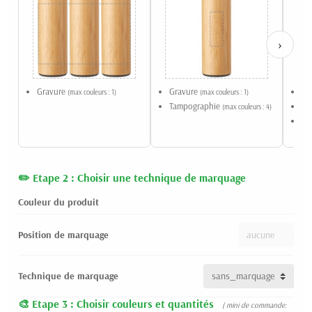
›
Gravure
Gravure
Gr
(max couleurs : 1)
(max couleurs : 1)
Tampographie
Ta
(max couleurs : 4)
Ét
Etape 2 : Choisir une technique de marquage
Couleur du produit
Position de marquage
Technique de marquage
Etape 3 : Choisir couleurs et quantités
( mini de commande: