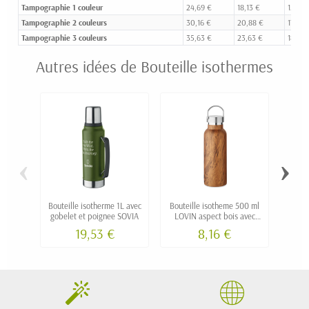
Tampographie 1 couleur
24,69 €
18,13 €
15,42 
Tampographie 2 couleurs
30,16 €
20,88 €
17,01 
Tampographie 3 couleurs
35,63 €
23,63 €
18,61 
Autres idées de Bouteille isothermes
‹
›
Bouteille isotherme 1L avec
Bouteille isotheme 500 ml
Boute
gobelet et poignee SOVIA
LOVIN aspect bois avec
intér
poignée
19,53 €
8,16 €