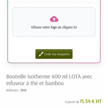
Glissez votre logo ou
cliquez ici
brush
Créer ma maquette
Bouteille isotherme 400 ml LOTA avec
infuseur à thé et bambou
Référence :
3553
11.34 € HT
A partir de