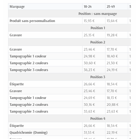
Marquage
10-24
25-49
50-99
Position : sans marquage
Produit sans personnalisation
15,93 €
13,64 €
12,75 
Position 1
Gravure
25,15 €
19,28 €
16,05 
Position 2
Gravure
23,46 €
17,70 €
15,00
Tampographie 1 couleur
24,98 €
18,40 €
15,54 
Tampographie 2 couleurs
30,60 €
21,30 €
17,23 
Tampographie 3 couleurs
36,23 €
24,19 €
18,92 
Position 3
Étiquette
26,66 €
18,54 €
15,40 
Gravure
23,46 €
17,70 €
15,00
Tampographie 1 couleur
24,69 €
18,13 €
15,42 
Tampographie 2 couleurs
30,16 €
20,88 €
17,01 
Tampographie 3 couleurs
35,63 €
23,63 €
18,61 
Position 4
Étiquette
26,66 €
18,54 €
15,40 
Quadrichromie (Doming)
31,55 €
22,19 €
17,69 