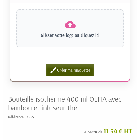
Glissez votre logo ou
cliquez ici
brush
Créer ma maquette
Bouteille isotherme 400 ml OLITA avec
bambou et infuseur thé
Référence :
3555
11.34 € HT
A partir de