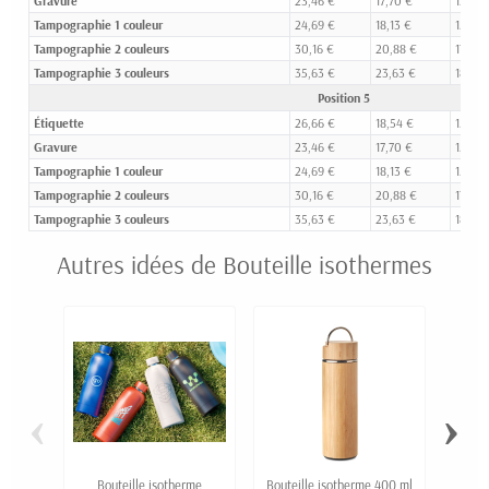
Gravure
23,46 €
17,70 €
15,00
Tampographie 1 couleur
24,69 €
18,13 €
15,42 
Tampographie 2 couleurs
30,16 €
20,88 €
17,01 
Tampographie 3 couleurs
35,63 €
23,63 €
18,61 
Position 5
Étiquette
26,66 €
18,54 €
15,40 
Gravure
23,46 €
17,70 €
15,00
Tampographie 1 couleur
24,69 €
18,13 €
15,42 
Tampographie 2 couleurs
30,16 €
20,88 €
17,01 
Tampographie 3 couleurs
35,63 €
23,63 €
18,61 
Autres idées de Bouteille isothermes
‹
›
Bouteille isotherme
Bouteille isotherme 400 ml
Boute