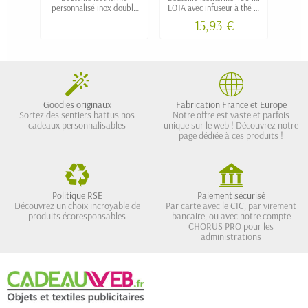
personnalisé inox double
LOTA avec infuseur à thé et
ml av
paroi 500 ml "KOSU"
bambou
fin
15,93 €
Goodies originaux
Fabrication France et Europe
Sortez des sentiers battus nos
Notre offre est vaste et parfois
cadeaux personnalisables
unique sur le web ! Découvrez notre
page dédiée à ces produits !
Politique RSE
Paiement sécurisé
Découvrez un choix incroyable de
Par carte avec le CIC, par virement
produits écoresponsables
bancaire, ou avec notre compte
CHORUS PRO pour les
administrations