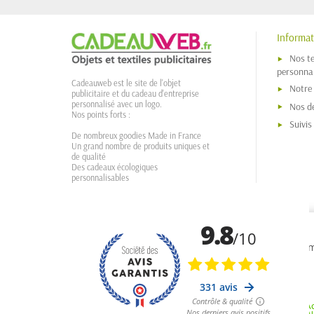
Informat
Nos t
personnal
Cadeauweb est le site de l'objet
Notre
publicitaire et du cadeau d'entreprise
personnalisé avec un logo.
Nos dé
Nos points forts :
Suivi
De nombreux goodies Made in France
Un grand nombre de produits uniques et
de qualité
Des cadeaux écologiques
personnalisables