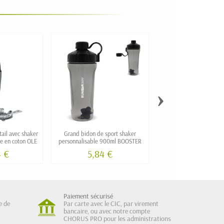
›
ail avec shaker
Grand bidon de sport shaker
Shaker à cocktail pers
e en coton OLE
personnalisable 900ml BOOSTER
"MAMBO"
4 €
5,84 €
7,31 €
Paiement sécurisé
e de
Par carte avec le CIC, par virement
bancaire, ou avec notre compte
CHORUS PRO pour les administrations