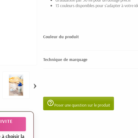
Graduation par 50 ml pour un dosage précis
13 couleurs disponibles pour s'adapter à votre id
Couleur du produit
Technique de marquage
›
help_outline
Poser une question sur le produit
IVITE
 choisir la