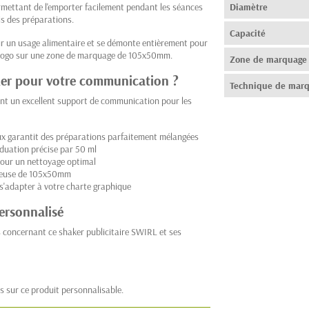
ermettant de l'emporter facilement pendant les séances
Diamètre
is des préparations.
Capacité
r un usage alimentaire et se démonte entièrement pour
re logo sur une zone de marquage de 105x50mm.
Zone de marquage
aker pour votre communication ?
Technique de mar
nt un excellent support de communication pour les
aux garantit des préparations parfaitement mélangées
aduation précise par 50 ml
our un nettoyage optimal
reuse de 105x50mm
 s'adapter à votre charte graphique
ersonnalisé
 concernant ce shaker publicitaire SWIRL et ses
s sur ce produit personnalisable.