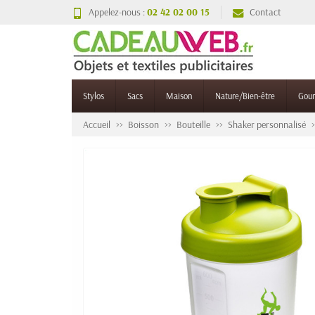
Appelez-nous :
02 42 02 00 15
Contact
Stylos
Sacs
Maison
Nature/Bien-être
Gou
Accueil
Boisson
Bouteille
Shaker personnalisé