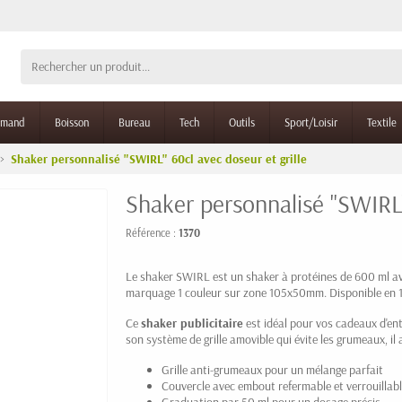
rmand
Boisson
Bureau
Tech
Outils
Sport/Loisir
Textile
Shaker personnalisé "SWIRL" 60cl avec doseur et grille
Shaker personnalisé "SWIRL"
Référence :
1370
Le shaker SWIRL est un shaker à protéines de 600 ml ave
marquage 1 couleur sur zone 105x50mm. Disponible en 13
Ce
shaker publicitaire
est idéal pour vos cadeaux d'ent
son système de grille amovible qui évite les grumeaux, i
Grille anti-grumeaux pour un mélange parfait
Couvercle avec embout refermable et verrouillab