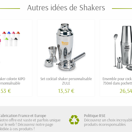
Autres idées de Shakers
aker colorée KIPO
Set cocktail shaker personnalisable
Ensemble pour cockt
rsonnalisable
ZULE
750ml dans pochett
,53 €
13,57 €
26,5
Fabrication France et Europe
Politique RSE
Notre offre est vaste et parfois unique
Découvrez un choix incroyabl
sur le web ! Découvrez notre page
produits écoresponsables
dédiée à ces produits !