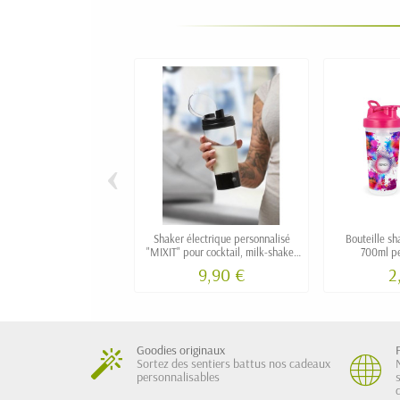
‹
Shaker électrique personnalisé
Bouteille sh
"MIXIT" pour cocktail, milk-shake,
700ml pe
boisson fitness
9,90 €
2
Goodies originaux
Sortez des sentiers battus nos cadeaux
personnalisables