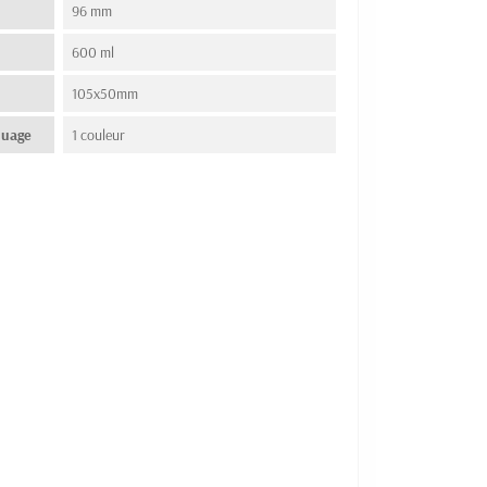
96 mm
600 ml
105x50mm
quage
1 couleur