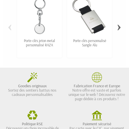
‹
›
Porte-clés jeton metal
Porte-clés personnalisé
Porte
personnalisé RAZA
Sangle Alu
S
Goodies originaux
Fabrication France et Europe
Sortez des sentiers battus nos
Notre offre est vaste et parfois
cadeaux personnalisables
unique sur le web ! Découvrez notre
page dédiée à ces produits !
Politique RSE
Paiement sécurisé
Découvrez un choix incroyable de
Par carte avec le CIC, par virement