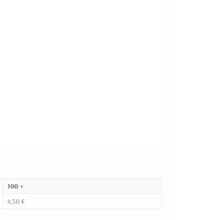
100 +
4,50 €