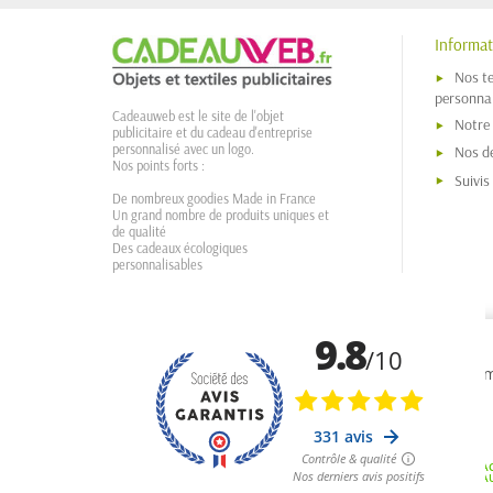
Informat
Nos t
personnal
Cadeauweb est le site de l'objet
Notre
publicitaire et du cadeau d'entreprise
personnalisé avec un logo.
Nos dé
Nos points forts :
Suivi
De nombreux goodies Made in France
Un grand nombre de produits uniques et
de qualité
Des cadeaux écologiques
personnalisables