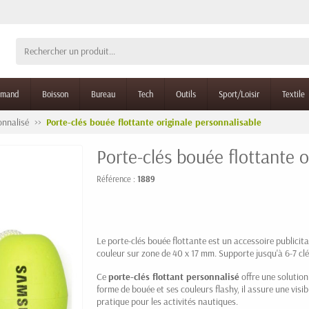
rmand
Boisson
Bureau
Tech
Outils
Sport/Loisir
Textile
onnalisé
Porte-clés bouée flottante originale personnalisable
Porte-clés bouée flottante o
Référence :
1889
Le porte-clés bouée flottante est un accessoire publicit
couleur sur zone de 40 x 17 mm. Supporte jusqu'à 6-7 clé
Ce
porte-clés flottant personnalisé
offre une solutio
forme de bouée et ses couleurs flashy, il assure une visi
pratique pour les activités nautiques.