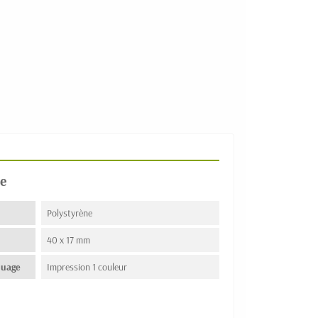
e
Polystyrène
40 x 17 mm
quage
Impression 1 couleur