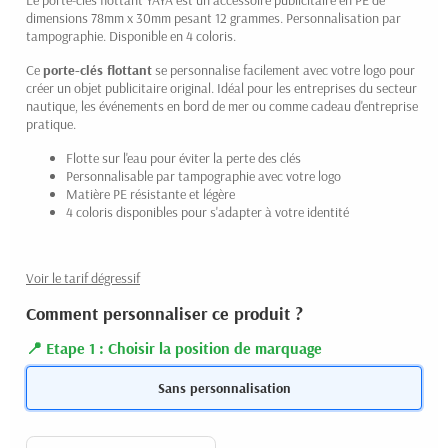
Le porte-clés flottant YAYA est un accessoire publicitaire en PE de
dimensions 78mm x 30mm pesant 12 grammes. Personnalisation par
tampographie. Disponible en 4 coloris.
Ce
porte-clés flottant
se personnalise facilement avec votre logo pour
créer un objet publicitaire original. Idéal pour les entreprises du secteur
(1 avis)
nautique, les événements en bord de mer ou comme cadeau d'entreprise
pratique.
Flotte sur l'eau pour éviter la perte des clés
Personnalisable par tampographie avec votre logo
Matière PE résistante et légère
4 coloris disponibles pour s'adapter à votre identité
Voir le tarif dégressif
Comment personnaliser ce produit ?
Etape 1 : Choisir la position de marquage
Sans personnalisation