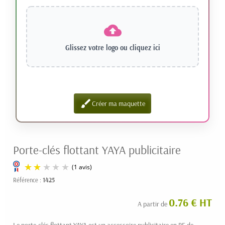
Glissez votre logo ou
cliquez ici
brush
Créer ma maquette
Porte-clés flottant YAYA publicitaire
Référence :
1425
0.76 € HT
A partir de