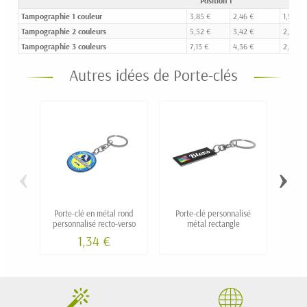
Position 1
Tampographie 1 couleur
3,85 €
2,46 €
1,56 €
Tampographie 2 couleurs
5,52 €
3,42 €
2,09 €
Tampographie 3 couleurs
7,13 €
4,36 €
2,60 €
Autres idées de Porte-clés
‹
›
Porte-clé en métal rond
Porte-clé personnalisé
Por
personnalisé recto-verso
métal rectangle
1,34 €