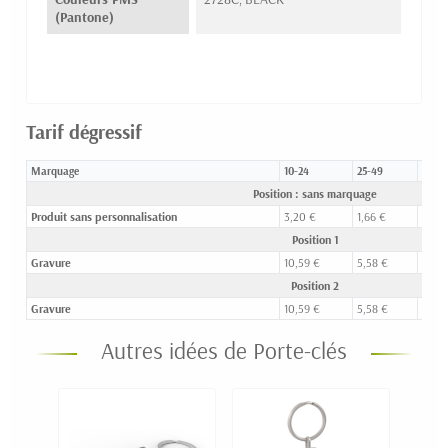
(Pantone)
Tarif dégressif
Marquage
10-24
25-49
50-9
Position : sans marquage
Produit sans personnalisation
3,20 €
1,66 €
1,14 
Position 1
Gravure
10,59 €
5,58 €
3,26 
Position 2
Gravure
10,59 €
5,58 €
3,26 
Autres idées de Porte-clés