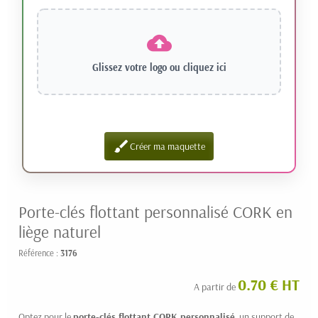
Glissez votre logo ou
cliquez ici
brush
Créer ma maquette
Porte-clés flottant personnalisé CORK en
liège naturel
Référence :
3176
0.70 € HT
A partir de
Optez pour le
porte-clés flottant CORK personnalisé
, un support de