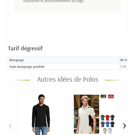
souhaitée et positionnement du logo.
Tarif dégressif
Marquage
20-49
Sans marquage produit
7,90 €
Autres idées de Polos
‹
›