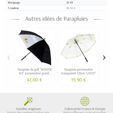
Marquage
25-49
1 couleur
18,50 €
Autres idées de Parapluies
‹
›
Parapluie de golf "MASTER
Parapluie personnalisé
Par
163" personnalisé grande
transparent 120cm "LATZO"
100c
dimension
41,00 €
19,90 €
Goodies originaux
Fabrication France et Europe
Sortez des sentiers battus nos
Notre offre est vaste et parfois