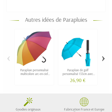
Autres idées de Parapluies
‹
›
Parapluie personnalisé
Parapluie de golf
Par
multicolore arc-en-ciel
personnalisé 133cm avec
trans
"DUHA"
poignée effet balle et
26,90 €
double toit "'LOPTA"
Goodies originaux
Fabrication France et Europe