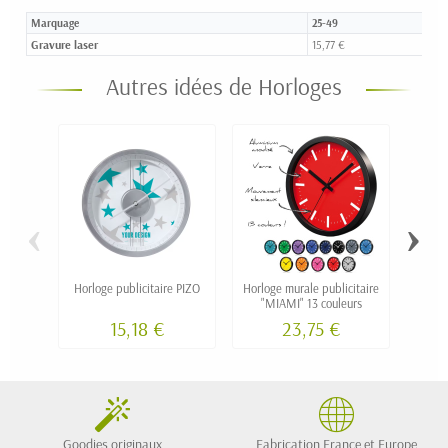
Marquage
25-49
Gravure laser
15,77 €
Autres idées de Horloges
‹
›
Horloge publicitaire PIZO
Horloge murale publicitaire
H
"MIAMI" 13 couleurs
pub
s
15,18 €
23,75 €
Goodies originaux
Fabrication France et Europe