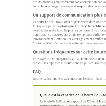
atouts pratiques qui renforcent son appréciation par vos
véhiculer une image dynamique et responsable de votre e
Un support de communication plus 
La bouteille d'eau BUZI s'inscrit pleinement dans une d
fabriquée à partir de
plastique PET recyclé certifié R
recyclée des matériaux. De plus, sa conformité au proce
appartenance aux produits à faible empreinte carbone (
l'environnement. Cette bouteille est également certifiée
Choisir la BUZI, c'est associer votre marque à des valeurs
Questions fréquentes sur cette boutei
Vous avez des interrogations sur la personnalisation ou l
dessous les réponses aux questions les plus courantes p
FAQ
Découvrez les réponses aux questions les plus fréquente
Quelle est la capacité de la bouteille BUZ
La bouteille BUZI a une capacité de 750 ml. Elle e
recyclé certifié RCS
, avec des éléments en silicone