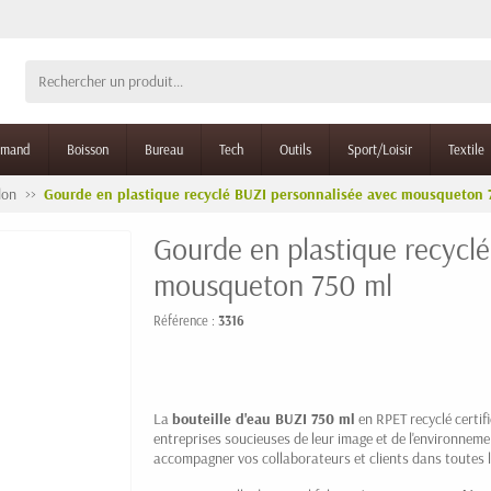
rmand
Boisson
Bureau
Tech
Outils
Sport/Loisir
Textile
don
Gourde en plastique recyclé BUZI personnalisée avec mousqueton 
Gourde en plastique recycl
mousqueton 750 ml
Référence :
3316
La
bouteille d'eau BUZI 750 ml
en RPET recyclé certif
entreprises soucieuses de leur image et de l'environnemen
accompagner vos collaborateurs et clients dans toutes le