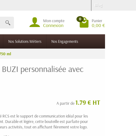
Blog
0
Mon compte
Panier
Connexion
0,00 €
Nos Solutions Métiers
Nos Engagements
750 ml
é BUZI personnalisée avec
1.79 € HT
A partir de
ié RCS est le support de communication idéal pour les
t. Durable et légère, cette bouteille est parfaite pour
urs activités, tout en affichant fièrement votre logo.