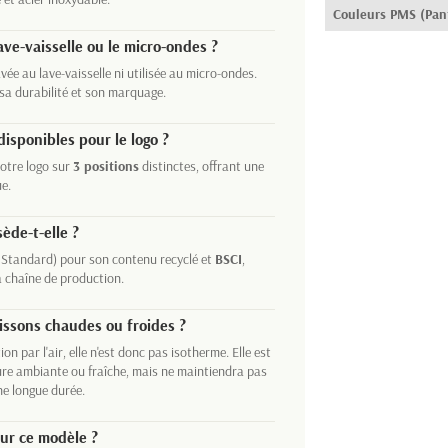
Couleurs PMS (Pan
ave-vaisselle ou le micro-ondes ?
vée au lave-vaisselle ni utilisée au micro-ondes.
a durabilité et son marquage.
isponibles pour le logo ?
votre logo sur
3 positions
distinctes, offrant une
ue.
sède-t-elle ?
 Standard) pour son contenu recyclé et
BSCI
,
a chaîne de production.
issons chaudes ou froides ?
on par l'air, elle n'est donc pas isotherme. Elle est
re ambiante ou fraîche, mais ne maintiendra pas
ne longue durée.
ur ce modèle ?