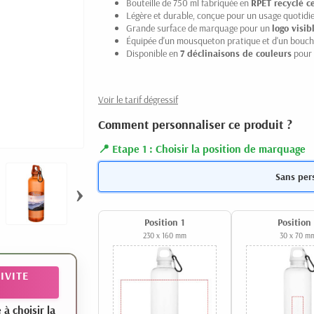
Bouteille de 750 ml fabriquée en
RPET recyclé ce
Légère et durable, conçue pour un usage quotidien
Grande surface de marquage pour un
logo visib
Équipée d'un mousqueton pratique et d'un bouch
Disponible en
7 déclinaisons de couleurs
pour 
Voir le tarif dégressif
Comment personnaliser ce produit ?
Etape 1 : Choisir la position de marquage
Sans per
›
Position 1
Position
230 x 160 mm
30 x 70 m
IVITE
 choisir la