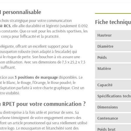
I personnalisable
un choix stratégique pour votre communication
Fiche techniqu
fié RCS
, elle allie durabilité et légèreté (seulement 0.092
constante. Que ce soit pour les activités sportives, les
Hauteur
onçu pour l'efficacité et la praticité.
 élégante, offrant un excellent support pour la
Diamètre
mousqueton robuste (non adapté à l'escalade) qui
si le risque de perte. Son bouchon à vis assure une
Poids
son utilisation. Avec ses dimensions de 7,3 x 25,2 x 7,3
 suffisant.
Matière
 grâce aux
3 positions de marquage
disponibles. Le
nt le Blanc, le Rouge, l'Orange, le Rose poudré, le
Capacité
adaptation parfaite à votre charte graphique. C'est un
re visibilité.
Spécifications tec
eau RPET pour votre communication ?
Dimensions
 d'entreprise à la fois utile et porteur de sens. Sa
 carbone témoignent de votre engagement envers des
Contenance
font un article promotionnel qui sera réellement utilisé
otre logo. Le mousqueton et l'étanchéité sont des
Poids brut