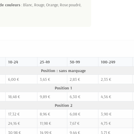
 de couleurs
: Blanc, Rouge, Orange, Rose poudré,
10-24
25-49
50-99
100-249
Position : sans marquage
6,00 €
3,65 €
2,83 €
2,35 €
Position 1
18,48 €
9,89 €
6,30 €
4,56 €
Position 2
17,32 €
8,96 €
6,08 €
3,90 €
24,16 €
11,98 €
7,67 €
4,75 €
30,98 €
14,99 €
9,44 €
5,71 €