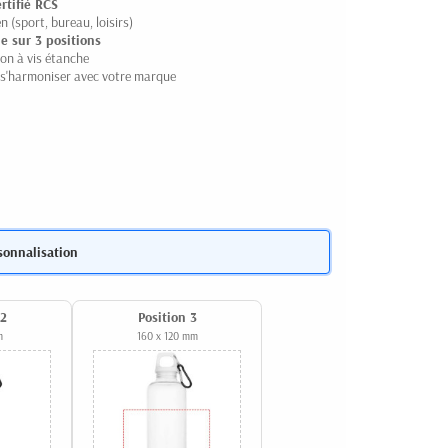
rtifié RCS
 (sport, bureau, loisirs)
le sur 3 positions
on à vis étanche
s'harmoniser avec votre marque
sonnalisation
 2
Position 3
m
160 x 120 mm