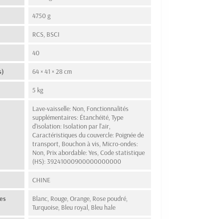
4750 g
RCS, BSCI
40
s)
64 × 41 × 28 cm
5 kg
Lave-vaisselle: Non, Fonctionnalités
supplémentaires: Étanchéité, Type
d'isolation: Isolation par l'air,
Caractéristiques du couvercle: Poignée de
transport, Bouchon à vis, Micro-ondes:
Non, Prix abordable: Yes, Code statistique
(HS): 39241000900000000000
n
CHINE
es
Blanc, Rouge, Orange, Rose poudré,
Turquoise, Bleu royal, Bleu hale