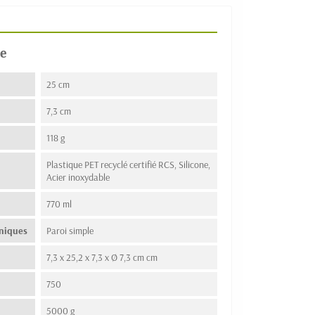
e
25 cm
7,3 cm
118 g
Plastique PET recyclé certifié RCS, Silicone,
Acier inoxydable
770 ml
hniques
Paroi simple
7,3 x 25,2 x 7,3 x Ø 7,3 cm cm
750
5000 g