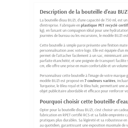
Description de la bouteille d'eau BUZ
La bouteille d'eau BUZI, d'une capacité de 750 ml, est 
d'entreprise. Fabriquée en
plastique PET recyclé certi
kg), en faisant un compagnon idéal pour une hydratation 
journées de bureau ou les excursions, le modèle BUZI est c
Cette bouteille à simple paroi présente une finition mate
personnalisation avec votre logo. Elle est équipée d'un 
permet de l'attacher facilement à un sac, minimisant ain
parfaite étanchéité, et une poignée de transport facilite 
cm, elle offre une prise en main confortable et un volume
Personnalisez cette bouteille à l'image de votre marque
modèle BUZI est proposé en
7 couleurs variées
, inclua
Turquoise, le Bleu royal et le Bleu hale, permettant une 
objet publicitaire abordable et efficace pour renforcer vot
Pourquoi choisir cette bouteille d'
Opter pour la bouteille d'eau BUZI, c'est choisir un cadeau
fabrication en RPET certifié RCS et sa faible empreinte
pratiques plus durables. Sa légèreté et sa robustesse en 
au quotidien, garantissant une exposition maximale de v