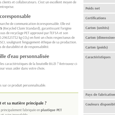
 clients et collaborateurs. C'est un excellent moyen de
ntreprise.
Poids net
écoresponsable
Certifications
émarche de communication écoresponsable. Elle est
Carton (unités)
CS
(Recycled Claim Standard), garantissant l'origine
ssus de recyclage PET approuvé par l’EFSA et son
0.296325732 kg CO₂) en font un choix respectueux de
Carton (dimension
 BSCI, soulignant l'engagement éthique de sa production.
 de durabilité et de responsabilité.
Carton (poids)
lle d'eau personnalisée
Caractéristiques
es caractéristiques de la bouteille BUZI ? Retrouvez ci-
our vous aider dans votre choix.
s sur ce produit personnalisable.
Pays de fabricatio
I et sa matière principale ?
Couleurs disponibl
st principalement fabriquée en
plastique PET
 et acier inoxydable.