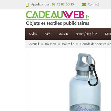
Appelez-nous :
02 42 02 00 15
Contact
Stylos
Sacs
Maison
Nature/Bien-être
Gou
Accueil
Boisson
Bouteille
Gourde de sport et Bi