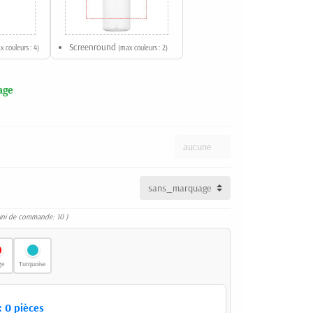
Screenround
x couleurs : 4)
(max couleurs : 2)
age
ini de commande: 10 )
ge
Turquoise
:
0
pièces