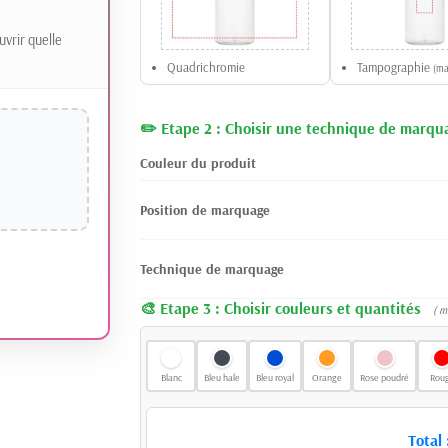
uvrir quelle
Quadrichromie
Tampographie
(ma
Etape 2 : Choisir une technique de marqu
Couleur du produit
Position de marquage
Technique de marquage
Etape 3 : Choisir couleurs et quantités
( m
Blanc
Bleu hale
Bleu royal
Orange
Rose poudré
Rou
Total 