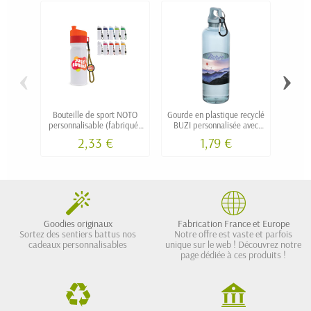
‹
›
Bouteille de sport NOTO
Gourde en plastique recyclé
Bidon 
personnalisable (fabriquée
BUZI personnalisée avec
ROVI
en Europe)
mousqueton 750 ml
2,33 €
1,79 €
Goodies originaux
Fabrication France et Europe
Sortez des sentiers battus nos
Notre offre est vaste et parfois
cadeaux personnalisables
unique sur le web ! Découvrez notre
page dédiée à ces produits !