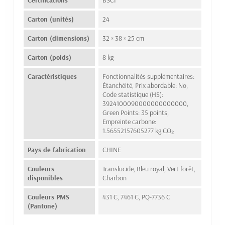
Certifications
BSCI
Carton (unités)
24
Carton (dimensions)
32 × 38 × 25 cm
Carton (poids)
8 kg
Caractéristiques
Fonctionnalités supplémentaires:
Étanchéité, Prix abordable: No,
Code statistique (HS):
3924100090000000000000,
Green Points: 35 points,
Empreinte carbone:
1.56552157605277 kg CO₂
Pays de fabrication
CHINE
Couleurs
Translucide, Bleu royal, Vert forêt,
disponibles
Charbon
Couleurs PMS
431 C, 7461 C, PQ-7736 C
(Pantone)