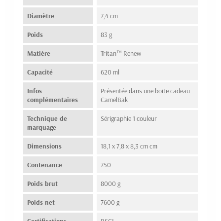
Diamètre
7,4 cm
Poids
83 g
Matière
Tritan™ Renew
Capacité
620 ml
Infos
Présentée dans une boite cadeau
complémentaires
CamelBak
Technique de
Sérigraphie 1 couleur
marquage
Dimensions
18,1 x 7,8 x 8,3 cm cm
Contenance
750
Poids brut
8000 g
Poids net
7600 g