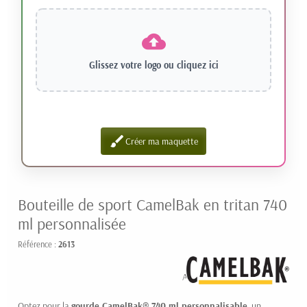
Glissez votre logo ou
cliquez ici
brush
Créer ma maquette
Bouteille de sport CamelBak en tritan 740
ml personnalisée
Référence :
2613
14.98 € HT
A partir de
Optez pour la
gourde CamelBak® 740 ml personnalisable
, un