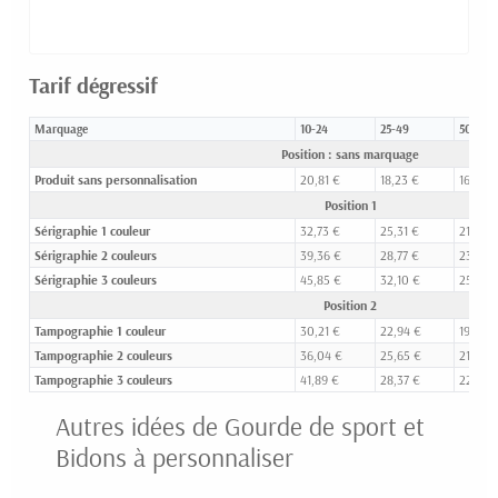
Tarif dégressif
Marquage
10-24
25-49
50-99
Position : sans marquage
Produit sans personnalisation
20,81 €
18,23 €
16,70 €
Position 1
Sérigraphie 1 couleur
32,73 €
25,31 €
21,18 €
Sérigraphie 2 couleurs
39,36 €
28,77 €
23,24 
Sérigraphie 3 couleurs
45,85 €
32,10 €
25,40 
Position 2
Tampographie 1 couleur
30,21 €
22,94 €
19,74 €
Tampographie 2 couleurs
36,04 €
25,65 €
21,31 €
Tampographie 3 couleurs
41,89 €
28,37 €
22,82 
Autres idées de Gourde de sport et
Bidons à personnaliser