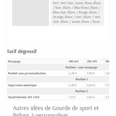
Vert, Vert clair, Jaune, Rose, Blanc
/ Noir, Blanc / Bleu foncé, Blanc /
Bleu clair, Blanc / Rouge, Blanc /
Orange, Blanc / Vert, Blanc / Vert
clair, Blanc / Jaune, Blanc / Rose
Tarif dégressif
Marquage
100-249
250-499
500-999
Position : sans marquage
Produit sans personnalisation
2,28 €
1,90 €
1,66 €
Position 1
Impression numérique
5,28 €
4,04 €
3,35 €
Position 2
Quadrichromie (UV LED)
7,11 €
4,65 €
3,54 €
Autres idées de Gourde de sport et
Bidons à personnaliser