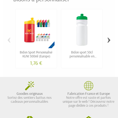
‹
›
Bidon Sport Personnalisé
Bidon sport 50cl
Gou
AGNI 500ml (Europe)
personnalisable en
SOEST 
plastique recyclé
1,76 €
Goodies originaux
Fabrication France et Europe
Sortez des sentiers battus nos
Notre offre est vaste et parfois
cadeaux personnalisables
unique sur le web ! Découvrez notre
page dédiée à ces produits !