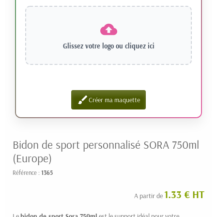
Glissez votre logo ou
cliquez ici
brush
Créer ma maquette
Bidon de sport personnalisé SORA 750ml
(Europe)
Référence :
1365
1.33 € HT
A partir de
Le
bidon de sport Sora 750ml
est le support idéal pour votre