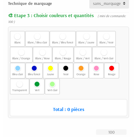
Technique de marquage
Etape 3 : Choisir couleurs et quantités
( mini de commande:
100 )
Blanc
Blanc / Bleu clair
Blanc / Bleu foncé
Blanc / Jaune
Blanc / Noir
Blanc / Orange
Blanc / Rose
Blanc / Rouge
Blanc / Vert
Blanc / Vert clair
Bleu clair
Bleu foncé
Jaune
Noir
Orange
Rose
Rouge
Transparent
Vert
Vert clair
Total :
0
pièces