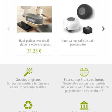
‹
›
Haut-parleur avec réveil,
Haut-parleur salle de bain
K
station météo, chargeur
personnalisé
sans fil et lumière
31,25 €
d'ambiance SOLEO
Goodies originaux
Fabrication France et Europe
Sortez des sentiers battus nos
Notre offre est vaste et parfois
cadeaux personnalisables
unique sur le web ! Découvrez notre
page dédiée à ces produits !