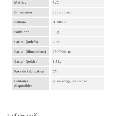
Matière
PVC
Dimensions
330×250 mm
Volume
0.018954
Poids net
38 g
Carton (unités)
200
Carton (dimensions)
27×27×26 cm
Carton (poids)
8.5 kg
Pays de fabrication
CN
Couleurs
jaune, rouge, bleu, violet
disponibles
Tarif dégressif