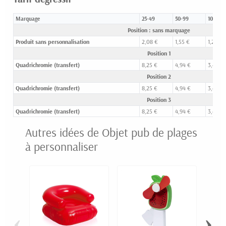
Marquage
25-49
50-99
100-24
Position : sans marquage
Produit sans personnalisation
2,08 €
1,55 €
1,25 €
Position 1
Quadrichromie (transfert)
8,25 €
4,94 €
3,42 €
Position 2
Quadrichromie (transfert)
8,25 €
4,94 €
3,42 €
Position 3
Quadrichromie (transfert)
8,25 €
4,94 €
3,42 €
Autres idées de Objet pub de plages
à personnaliser
‹
›