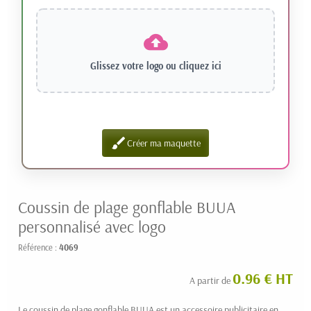
Glissez votre logo ou
cliquez ici
brush
Créer ma maquette
Coussin de plage gonflable BUUA
personnalisé avec logo
Référence :
4069
0.96 € HT
A partir de
Le coussin de plage gonflable BUUA est un accessoire publicitaire en