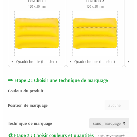
Position 1
Position 2
120 x 50 mm
120 x 50 mm
Quadrichromie (transfert)
Quadrichromie (transfert)
Qu
Etape 2 : Choisir une technique de marquage
Couleur du produit
Position de marquage
Technique de marquage
Etape 3 : Choisir couleurs et quantités
( mini de commande: