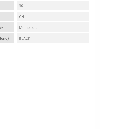
50
n
CN
es
Multicolore
tone)
BLACK