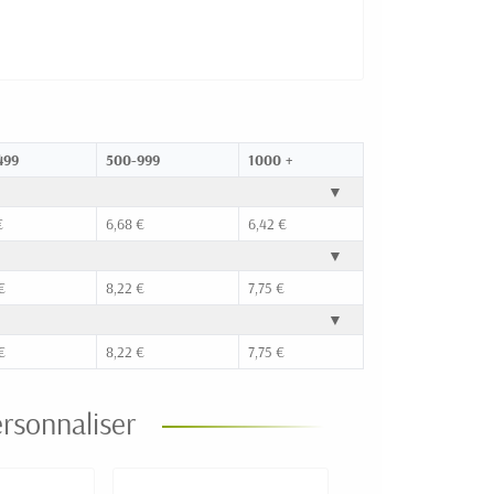
499
500-999
1000 +
▼
€
6,68 €
6,42 €
▼
€
8,22 €
7,75 €
▼
€
8,22 €
7,75 €
rsonnaliser