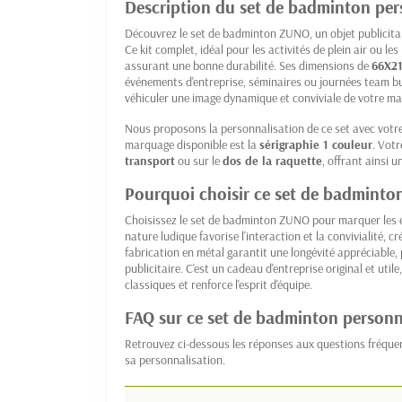
Description du set de badminton per
Découvrez le set de badminton ZUNO, un objet publicitai
Ce kit complet, idéal pour les activités de plein air ou l
assurant une bonne durabilité. Ses dimensions de
66X2
événements d'entreprise, séminaires ou journées team b
véhiculer une image dynamique et conviviale de votre ma
Nous proposons la personnalisation de ce set avec votr
marquage disponible est la
sérigraphie 1 couleur
. Votr
transport
ou sur le
dos de la raquette
, offrant ainsi u
Pourquoi choisir ce set de badminto
Choisissez le set de badminton ZUNO pour marquer les es
nature ludique favorise l'interaction et la convivialité, 
fabrication en métal garantit une longévité appréciable, 
publicitaire. C'est un cadeau d'entreprise original et util
classiques et renforce l'esprit d'équipe.
FAQ sur ce set de badminton personn
Retrouvez ci-dessous les réponses aux questions fréq
sa personnalisation.