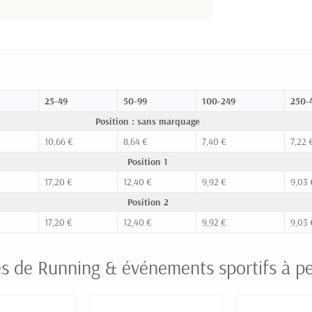
25-49
50-99
100-249
250-
Position : sans marquage
10,66 €
8,64 €
7,40 €
7,22 
Position 1
17,20 €
12,40 €
9,92 €
9,03 
Position 2
17,20 €
12,40 €
9,92 €
9,03 
es de Running & événements sportifs à pe