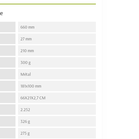
e
660 mm
27 mm
210 mm
300 g
Métal
181x100 mm
66X21X2,7 CM
2.252
326 g
275 g