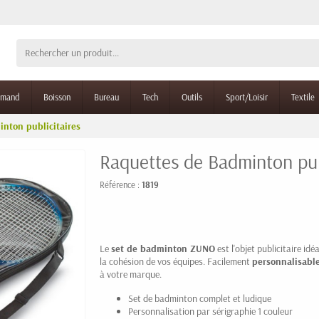
rmand
Boisson
Bureau
Tech
Outils
Sport/Loisir
Textile
nton publicitaires
Raquettes de Badminton pub
Référence :
1819
Le
set de badminton ZUNO
est l'objet publicitaire id
la cohésion de vos équipes. Facilement
personnalisable
à votre marque.
Set de badminton complet et ludique
Personnalisation par sérigraphie 1 couleur