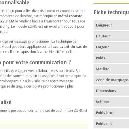
sonnalisable
re conçu pour allier divertissement et communication.
Fiche techniqu
es moments de détente, est fabriqué en
métal robuste
,
1X2,7 CM
le rendent facile à transporter pour tous vos
Longueur
uilding. Le modèle ZUNO est un excellent support pour
rque.
Hauteur
e logo ou message promotionnel. La technique de
e visuel peut être appliqué sur la
face avant du sac de
Largeur
ne excellente exposition à votre identité visuelle.
Poids
n pour votre communication ?
Matière
prits et engager vos collaborateurs ou clients. Sa
créant des souvenirs positifs associés à votre marque. Sa
Zone de marquage
prolongeant ainsi la visibilité de votre message
e, qui se distingue des objets promotionnels plus
Dimensions
alisé
Volume
uemment posées concernant le set de badminton ZUNO et
Poids brut
Poids net