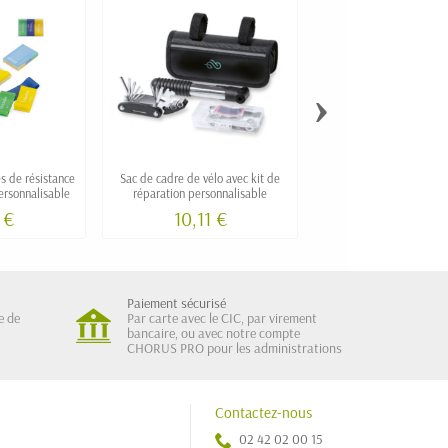
›
 de résistance
Sac de cadre de vélo avec kit de
Lampe frontale personna
personnalisable
réparation personnalisable
torche détachable a
PROLITE
 €
10,11 €
6,35 €
Paiement sécurisé
e de
Par carte avec le CIC, par virement
bancaire, ou avec notre compte
CHORUS PRO pour les administrations
Contactez-nous
02 42 02 00 15