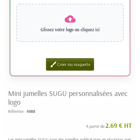
Glissez votre logo ou
cliquez ici
brush
Créer ma maquette
Mini jumelles SUGU personnalisées avec
logo
Référence :
4088
2.69 € HT
A partir de
Les mini jumelles SUGU sont des jumelles publicitaires en plastique avec