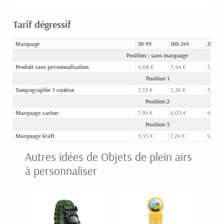
Tarif dégressif
Marquage
50-99
100-249
250-49
Position : sans marquage
Produit sans personnalisation
4,08 €
3,44 €
3,05 €
Position 1
Tampographie 1 couleur
7,59 €
5,36 €
3,93 €
Position 2
Marquage carton
7,94 €
6,03 €
4,88 €
Position 3
Marquage kraft
9,33 €
7,24 €
5,97 €
Autres idées de Objets de plein airs
à personnaliser