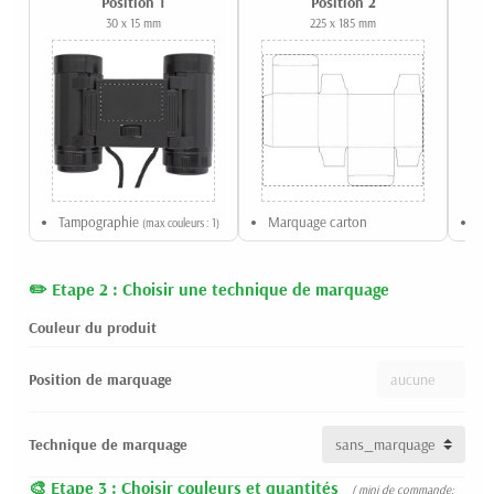
Position 1
Position 2
30 x 15 mm
225 x 185 mm
Tampographie
Marquage carton
Ma
(max couleurs : 1)
Etape 2 : Choisir une technique de marquage
Couleur du produit
Position de marquage
Technique de marquage
Etape 3 : Choisir couleurs et quantités
( mini de commande: