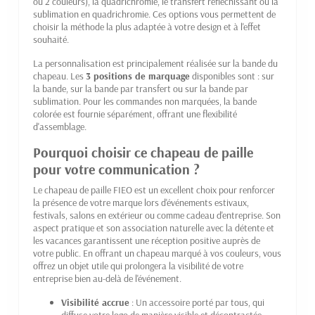
ou 2 couleurs), la quadrichromie, le transfert réfléchissant ou la
sublimation en quadrichromie. Ces options vous permettent de
choisir la méthode la plus adaptée à votre design et à l'effet
souhaité.
La personnalisation est principalement réalisée sur la bande du
chapeau. Les
3 positions de marquage
disponibles sont : sur
la bande, sur la bande par transfert ou sur la bande par
sublimation. Pour les commandes non marquées, la bande
colorée est fournie séparément, offrant une flexibilité
d'assemblage.
Pourquoi choisir ce chapeau de paille
pour votre communication ?
Le chapeau de paille FIEO est un excellent choix pour renforcer
la présence de votre marque lors d'événements estivaux,
festivals, salons en extérieur ou comme cadeau d'entreprise. Son
aspect pratique et son association naturelle avec la détente et
les vacances garantissent une réception positive auprès de
votre public. En offrant un chapeau marqué à vos couleurs, vous
offrez un objet utile qui prolongera la visibilité de votre
entreprise bien au-delà de l'événement.
Visibilité accrue
: Un accessoire porté par tous, qui
diffuse votre logo de manière visible et décontractée.