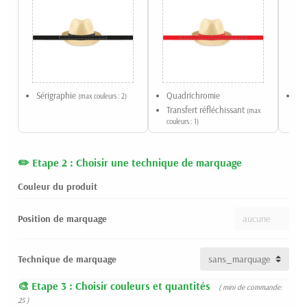
Sérigraphie
Quadrichromie
Qu
(max couleurs : 2)
Transfert réfléchissant
(max
couleurs : 1)
Etape 2 : Choisir une technique de marquage
Couleur du produit
Position de marquage
Technique de marquage
Etape 3 : Choisir couleurs et quantités
( mini de commande:
25 )