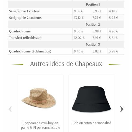
Position 1
Sérigraphie 1 couleur
9,56 €
5,93 €
4,18 €
3,
Sérigraphie 2 couleurs
13,12 €
7,73 €
5,25 €
4,
Position 2
Quadrichromie
9,50 €
5,98 €
4,26 €
3,
Transfert réfléchissant
12,02 €
7,97 €
5,61 €
4,
Position 3
Quadrichromie (Sublimation)
9,40 €
5,82 €
3,98 €
3,
Autres idées de Chapeaux
‹
›
Chapeau de cow-boy en
Bob en coton personnalisé
paille GIPI personnalisable