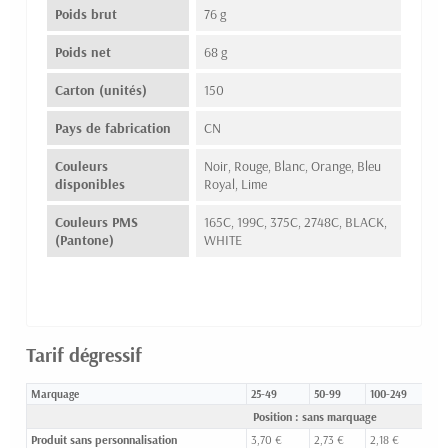
Poids brut
76 g
Poids net
68 g
Carton (unités)
150
Pays de fabrication
CN
Couleurs
Noir, Rouge, Blanc, Orange, Bleu
disponibles
Royal, Lime
Couleurs PMS
165C, 199C, 375C, 2748C, BLACK,
(Pantone)
WHITE
Tarif dégressif
Marquage
25-49
50-99
100-249
25
Position : sans marquage
Produit sans personnalisation
3,70 €
2,73 €
2,18 €
2,