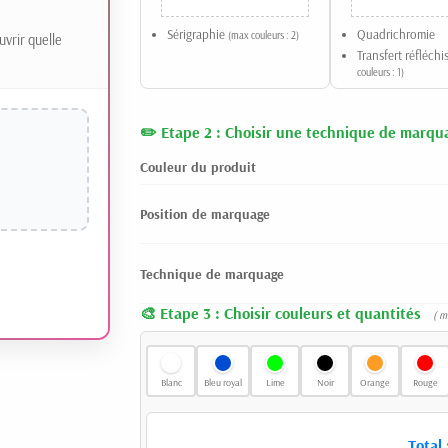
Sérigraphie
Quadrichromie
(max couleurs : 2)
uvrir quelle
Transfert réfléch
couleurs : 1)
Etape 2 : Choisir une technique de marqu
Couleur du produit
Position de marquage
Technique de marquage
Etape 3 : Choisir couleurs et quantités
( m
Blanc
Bleu royal
Lime
Noir
Orange
Rouge
Total 