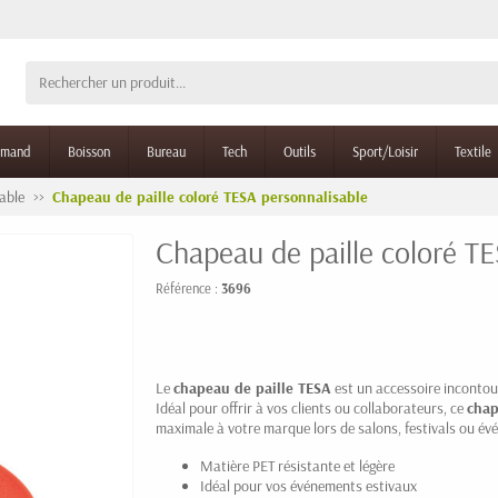
rmand
Boisson
Bureau
Tech
Outils
Sport/Loisir
Textile
able
Chapeau de paille coloré TESA personnalisable
Chapeau de paille coloré TE
Référence :
3696
Le
chapeau de paille TESA
est un accessoire inconto
Idéal pour offrir à vos clients ou collaborateurs, ce
chap
maximale à votre marque lors de salons, festivals ou évé
Matière PET résistante et légère
Idéal pour vos événements estivaux