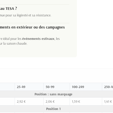
eau TESA ?
nue pour sa légèreté et sa résistance.
ements en extérieur ou des campagnes
e idéal pour les
événements estivaux
, les
ur la saison chaude.
25-49
50-99
100-249
250-4
Position : sans marquage
2,92 €
2,06 €
1,59 €
1,41 €
Position 1