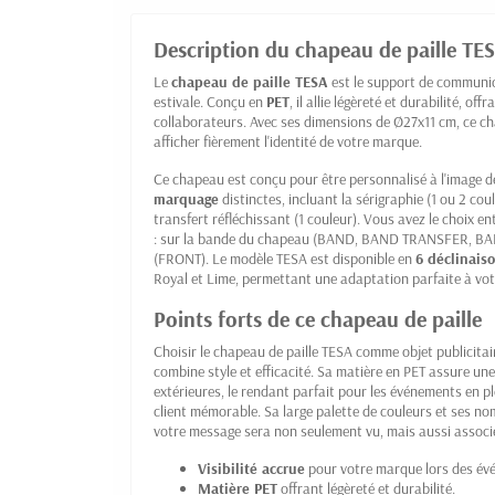
Description du chapeau de paille TE
Le
chapeau de paille TESA
est le support de communic
estivale. Conçu en
PET
, il allie légèreté et durabilité, o
collaborateurs. Avec ses dimensions de Ø27x11 cm, ce ch
afficher fièrement l'identité de votre marque.
Ce chapeau est conçu pour être personnalisé à l'image 
marquage
distinctes, incluant la sérigraphie (1 ou 2 cou
transfert réfléchissant (1 couleur). Vous avez le choix e
: sur la bande du chapeau (BAND, BAND TRANSFER, BA
(FRONT). Le modèle TESA est disponible en
6 déclinais
Royal et Lime, permettant une adaptation parfaite à vot
Points forts de ce chapeau de paille
Choisir le chapeau de paille TESA comme objet publicita
combine style et efficacité. Sa matière en PET assure un
extérieures, le rendant parfait pour les événements en p
client mémorable. Sa large palette de couleurs et ses n
votre message sera non seulement vu, mais aussi associé 
Visibilité accrue
pour votre marque lors des év
Matière PET
offrant légèreté et durabilité.