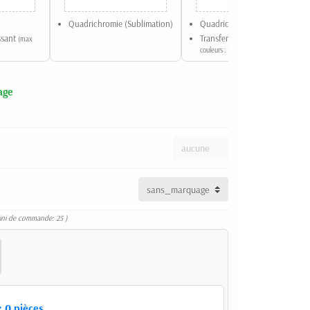
Quadrichromie (Sublimation)
Quadrichromie
issant
Transfert réfléchissant
(max
(max
couleurs : 1)
age
ini de commande: 25 )
:
0
pièces