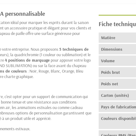
SA personnalisable
ation idéal pour marquer les esprits durant la saison
Fiche techniqu
ffrant un accessoire pratique et élégant pour vos clients et
apeau de paille offre une surface généreuse pour
Matière
de votre entreprise. Nous proposons
5 techniques de
Dimensions
leurs), la quadrichromie (1 couleur ou sublimation) et le
ntre
4 positions de marquage
pour apposer votre logo
Volume
ND SUBLIMATION) ou sur la face avant du chapeau
ons de couleurs
: Noir, Rouge, Blanc, Orange, Bleu
Poids brut
re charte graphique.
Poids net
Carton (unités)
ire, c'est opter pour un support de communication qui
e bonne tenue et une résistance aux conditions
Pays de fabricatio
lein air, les animations estivales ou comme cadeau
ombreuses options de personnalisation garantissent que
à un produit utile et apprécié.
Couleurs disponibl
énements estivaux.
Couleurs PMS (Pan