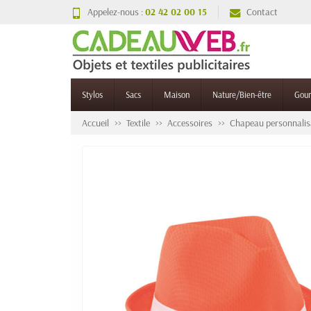
Appelez-nous :
02 42 02 00 15
Contact
Stylos
Sacs
Maison
Nature/Bien-être
Gou
Accueil
Textile
Accessoires
Chapeau personnalis