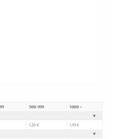
99
500-999
1000 +
▼
1,26 €
1,19 €
▼