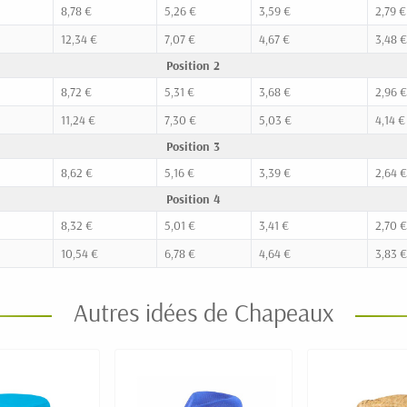
8,78 €
5,26 €
3,59 €
2,79 €
12,34 €
7,07 €
4,67 €
3,48 €
Position 2
8,72 €
5,31 €
3,68 €
2,96 €
11,24 €
7,30 €
5,03 €
4,14 €
Position 3
8,62 €
5,16 €
3,39 €
2,64 €
Position 4
8,32 €
5,01 €
3,41 €
2,70 €
10,54 €
6,78 €
4,64 €
3,83 €
Autres idées de Chapeaux