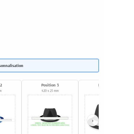
sonnalisation
 2
Position 3
Position 4
m
420 x 25 mm
30 x 20 mm
›