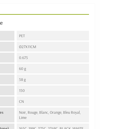
e
PET
Ø27X11CM
0.675
60 g
58 g
150
n
CN
es
Noir, Rouge, Blanc, Orange, Bleu Royal,
Lime
tone)
165C, 199C, 375C, 2748C, BLACK, WHITE