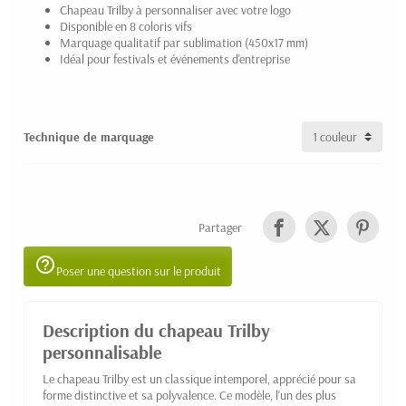
Chapeau Trilby à personnaliser avec votre logo
(1 avis)
Disponible en 8 coloris vifs
Marquage qualitatif par sublimation (450x17 mm)
Idéal pour festivals et événements d'entreprise
Technique de marquage
Partager
help_outline
Poser une question sur le produit
Description du chapeau Trilby
personnalisable
Le chapeau Trilby est un classique intemporel, apprécié pour sa
forme distinctive et sa polyvalence. Ce modèle, l'un des plus