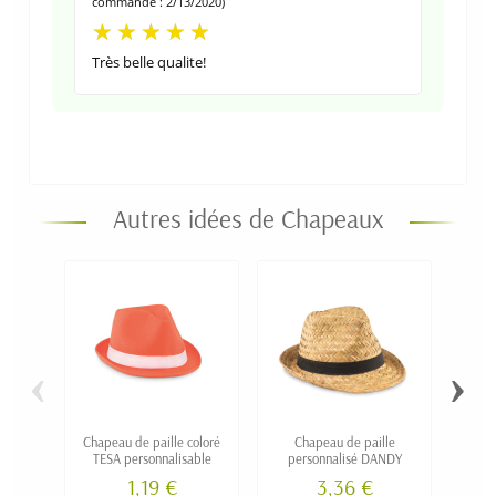
commande : 2/13/2020)
Très belle qualite!
Autres idées de Chapeaux
‹
›
Chapeau de paille coloré
Chapeau de paille
Chap
TESA personnalisable
personnalisé DANDY
paill
1,19 €
3,36 €