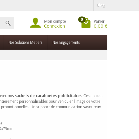
Blog
0
Mon compte
Panier
Connexion
0,00 €
Nos Solutions Métiers
Nos Engagements
 avec nos
sachets de cacahuètes publicitaires
. Ces snacks
t entièrement personnalisables pour véhiculer l'image de votre
ns promotionnelles. Un support de communication savoureux
nz
100x75mm