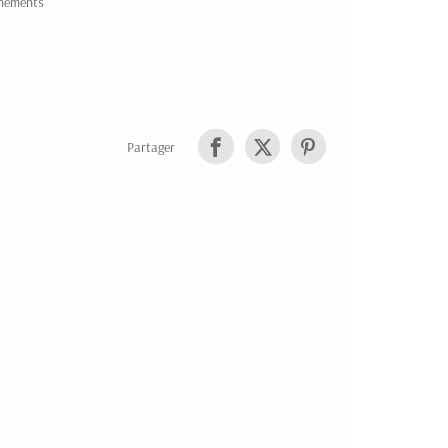
énements
Partager