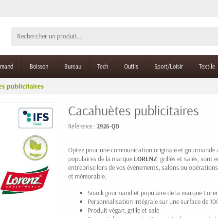
rmand
Boisson
Bureau
Tech
Outils
Sport/Loisir
Textile
s publicitaires
Cacahuètes publicitaires
Référence :
2926-QD
Optez pour une communication originale et gourmande
populaires de la marque
LORENZ
, grillés et salés, son
entreprise lors de vos événements, salons ou opératio
et mémorable.
Snack gourmand et populaire de la marque Lore
Personnalisation intégrale sur une surface de 
Produit végan, grillé et salé