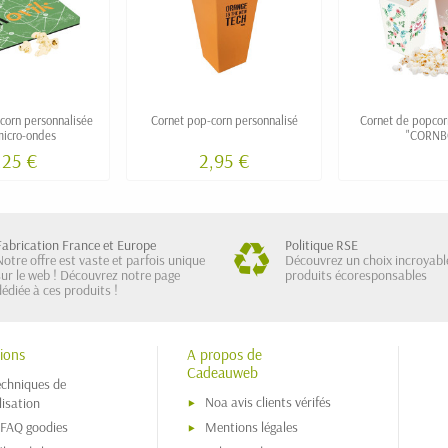
corn personnalisée
Cornet pop-corn personnalisé
Cornet de popcorn
micro-ondes
"CORNB
,25 €
2,95 €
Fabrication France et Europe
Politique RSE
Notre offre est vaste et parfois unique
Découvrez un choix incroyabl
sur le web ! Découvrez notre page
produits écoresponsables
dédiée à ces produits !
ions
A propos de
Cadeauweb
echniques de
Noa avis clients vérifés
isation
 FAQ goodies
Mentions légales