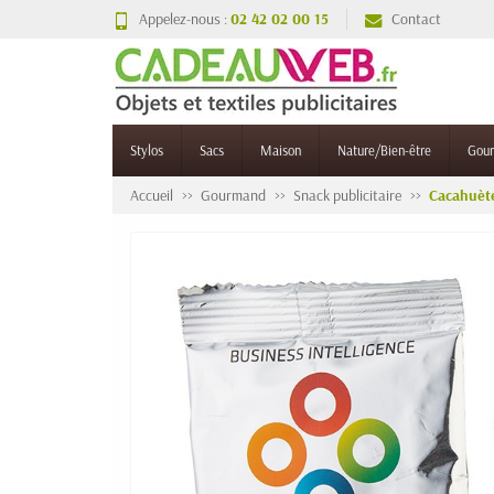
Appelez-nous :
02 42 02 00 15
Contact
Stylos
Sacs
Maison
Nature/Bien-être
Gou
Accueil
Gourmand
Snack publicitaire
Cacahuète