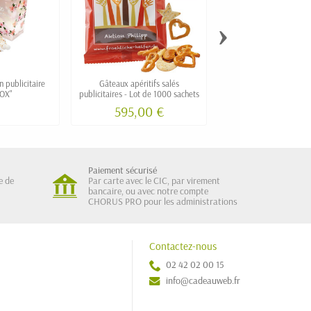
›
 publicitaire
Gâteaux apéritifs salés
Mini sachet personnalisé 
OX"
publicitaires - Lot de 1000 sachets
coques
595,00 €
Paiement sécurisé
e de
Par carte avec le CIC, par virement
bancaire, ou avec notre compte
CHORUS PRO pour les administrations
Contactez-nous
02 42 02 00 15
info@cadeauweb.fr