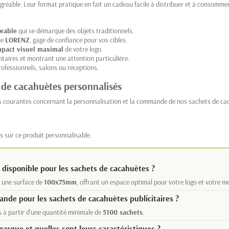
réable. Leur format pratique en fait un cadeau facile à distribuer et à consomme
orable
qui se démarque des objets traditionnels.
ue
LORENZ
, gage de confiance pour vos cibles.
mpact visuel maximal
de votre logo.
ntaires et montrant une attention particulière.
rofessionnels, salons ou réceptions.
 de cacahuètes personnalisés
us courantes concernant la personnalisation et la commande de nos sachets de cac
s sur ce produit personnalisable.
n disponible pour les sachets de cacahuètes ?
r une surface de
100x75mm
, offrant un espace optimal pour votre logo et votre m
nde pour les sachets de cacahuètes publicitaires ?
 à partir d'une quantité minimale de
5100 sachets
.
arque et quelles sont leurs caractéristiques ?