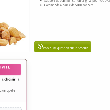
Support de communication original pour vos év
Commande à partir de 5100 sachets
help_outline
Poser une question sur le produit
IVITE
 choisir la
uvrir quelle