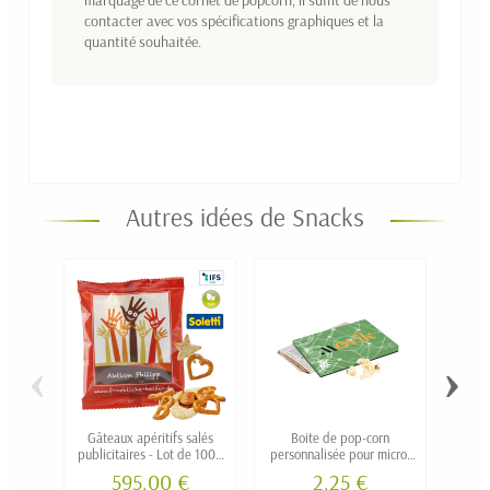
contacter avec vos spécifications graphiques et la
quantité souhaitée.
Autres idées de Snacks
‹
›
Gâteaux apéritifs salés
Boite de pop-corn
Sach
publicitaires - Lot de 1000
personnalisée pour micro-
pers
sachets
ondes
595,00 €
2,25 €