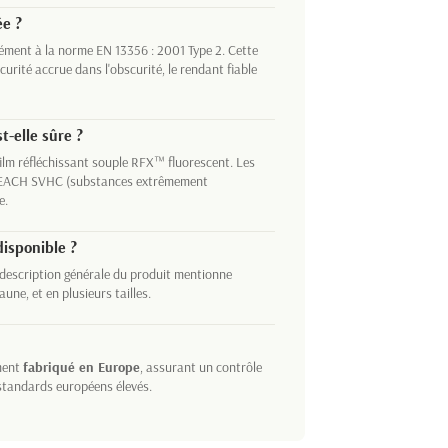
ée ?
ément à la norme EN 13356 : 2001 Type 2. Cette
écurité accrue dans l'obscurité, le rendant fiable
t-elle sûre ?
film réfléchissant souple RFX™ fluorescent. Les
e REACH SVHC (substances extrêmement
e.
disponible ?
 description générale du produit mentionne
une, et en plusieurs tailles.
ement
fabriqué en Europe
, assurant un contrôle
standards européens élevés.