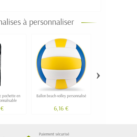
nalises à personnaliser
›
c pochette en
Ballon beach-volley personnalisé
Lumière de sécur
onnalisable
 €
6,16 €
Paiement sécurisé