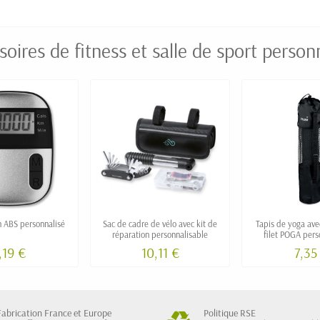
oires de fitness et salle de sport person
 ABS personnalisé
Sac de cadre de vélo avec kit de
Tapis de yoga ave
réparation personnalisable
filet POGA pers
,19 €
10,11 €
7,35
Fabrication France et Europe
Politique RSE