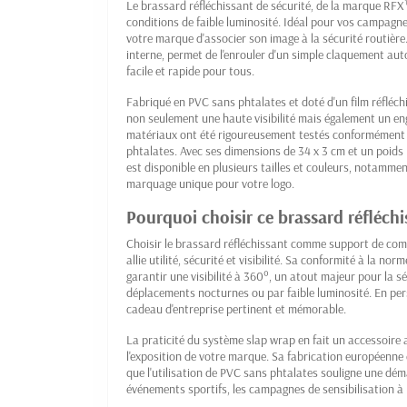
Le brassard réfléchissant de sécurité, de la marque RFX™
conditions de faible luminosité. Idéal pour vos campagn
votre marque d'associer son image à la sécurité routièr
interne, permet de l'enrouler d'un simple claquement autou
facile et rapide pour tous.
Fabriqué en PVC sans phtalates et doté d'un film réfléc
non seulement une haute visibilité mais également un e
matériaux ont été rigoureusement testés conformément 
phtalates. Avec ses dimensions de 34 x 3 cm et un poids l
est disponible en plusieurs tailles et couleurs, notammen
marquage unique pour votre logo.
Pourquoi choisir ce brassard réfléch
Choisir le brassard réfléchissant comme support de comm
allie utilité, sécurité et visibilité. Sa conformité à la n
garantir une visibilité à 360°, un atout majeur pour la sé
déplacements nocturnes ou par faible luminosité. En per
cadeau d'entreprise pertinent et mémorable.
La praticité du système slap wrap en fait un accessoire
l'exposition de votre marque. Sa fabrication européenne 
que l'utilisation de PVC sans phtalates souligne une déma
événements sportifs, les campagnes de sensibilisation à 