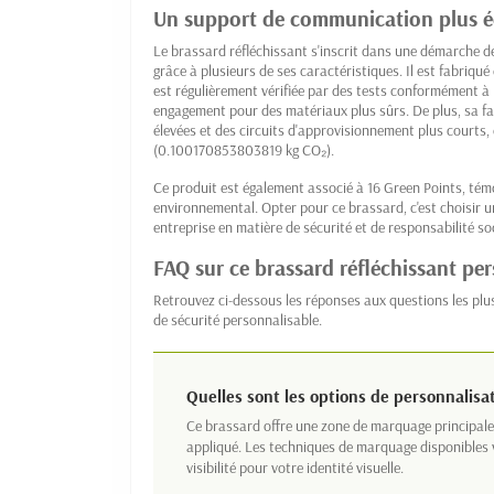
Un support de communication plus 
Le brassard réfléchissant s'inscrit dans une démarche 
grâce à plusieurs de ses caractéristiques. Il est fabriq
est régulièrement vérifiée par des tests conformément à
engagement pour des matériaux plus sûrs. De plus, sa f
élevées et des circuits d'approvisionnement plus courts
(0.100170853803819 kg CO₂).
Ce produit est également associé à 16 Green Points, tém
environnemental. Opter pour ce brassard, c'est choisir un 
entreprise en matière de sécurité et de responsabilité soc
FAQ sur ce brassard réfléchissant pe
Retrouvez ci-dessous les réponses aux questions les plu
de sécurité personnalisable.
Quelles sont les options de personnalisa
Ce brassard offre une zone de marquage principale 
appliqué. Les techniques de marquage disponibles v
visibilité pour votre identité visuelle.