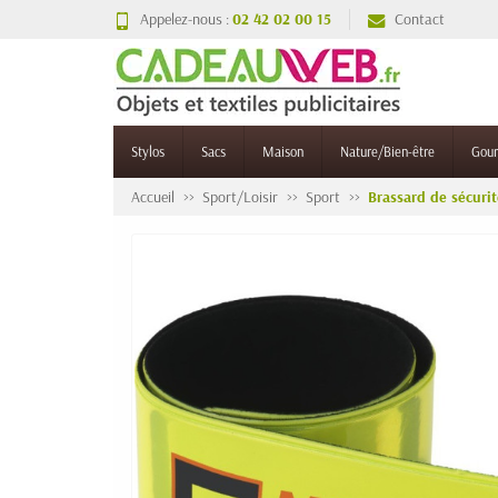
Appelez-nous :
02 42 02 00 15
Contact
Stylos
Sacs
Maison
Nature/Bien-être
Gou
Accueil
Sport/Loisir
Sport
Brassard de sécuri