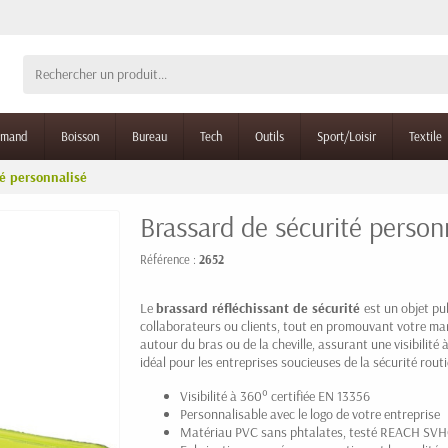
rmand
Boisson
Bureau
Tech
Outils
Sport/Loisir
Textile
té personnalisé
Brassard de sécurité person
Référence :
2652
Le
brassard réfléchissant de sécurité
est un objet pub
collaborateurs ou clients, tout en promouvant votre mar
autour du bras ou de la cheville, assurant une visibilit
idéal pour les entreprises soucieuses de la sécurité routi
Visibilité à 360° certifiée EN 13356
Personnalisable avec le logo de votre entreprise
Matériau PVC sans phtalates, testé REACH SV