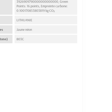
3926909790000000000000, Green
Points: 16 points, Empreinte carbone:
0.100170853803819 kg CO₂
n
LITHUANIE
es
Jaune néon
tone)
803C