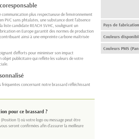
écoresponsable
de communication plus respectueuse de l'environnement
ué en PVC sans phtalates, une substance dont l'absence
Pays de fabricatio
 la liste candidate REACH SVHC, soulignant un
abrication en Europe garantit des normes de production
, contribuant ainsi à une empreinte carbone maîtrisée
Couleurs disponibl
Couleurs PMS (Pan
oignant d'efforts pour minimiser son impact
objet publicitaire qui reflète les valeurs de votre
iale.
rsonnalisé
s fréquentes concernant notre brassard réfléchissant
tion pour ce brassard ?
(Position 1) où votre logo ou message peut être
ous seront confirmées afin d'assurer la meilleure