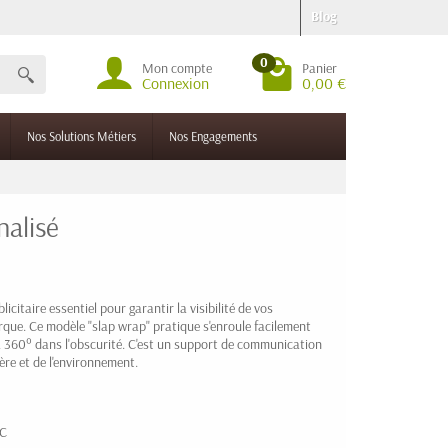
Blog
0
Mon compte
Panier
Connexion
0,00 €
Nos Solutions Métiers
Nos Engagements
nalisé
licitaire essentiel pour garantir la visibilité de vos
que. Ce modèle "slap wrap" pratique s'enroule facilement
é à 360° dans l'obscurité. C'est un support de communication
ère et de l'environnement.
HC