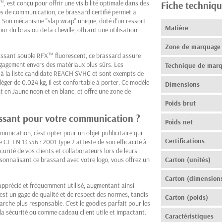
, est conçu pour offrir une visibilité optimale dans des
Fiche techniqu
es de communication, ce brassard certifié permet à
e. Son mécanisme "slap wrap" unique, doté d'un ressort
Matière
r du bras ou de la cheville, offrant une utilisation
Zone de marquage
hissant souple RFX™ fluorescent, ce brassard assure
ngagement envers des matériaux plus sûrs. Les
Technique de mar
à la liste candidate REACH SVHC et sont exempts de
éger de 0.024 kg, il est confortable à porter. Ce modèle
Dimensions
t en Jaune néon et en blanc, et offre une zone de
Poids brut
issant pour votre communication ?
Poids net
unication, c'est opter pour un objet publicitaire qui
Certifications
orme CE EN 13356 : 2001 Type 2 atteste de son efficacité à
curité de vos clients et collaborateurs lors de leurs
sonnalisant ce brassard avec votre logo, vous offrez un
Carton (unités)
Carton (dimension
 apprécié et fréquemment utilisé, augmentant ainsi
est un gage de qualité et de respect des normes, tandis
Carton (poids)
rche plus responsable. C'est le goodies parfait pour les
la sécurité ou comme cadeau client utile et impactant.
Caractéristiques