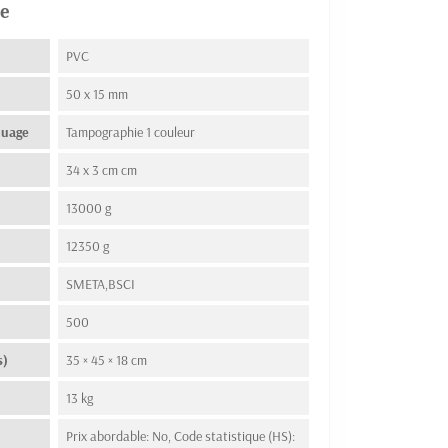
e
PVC
50 x 15 mm
quage
Tampographie 1 couleur
34 x 3 cm cm
13000 g
12350 g
SMETA,BSCI
500
s)
35 × 45 × 18 cm
13 kg
Prix abordable: No, Code statistique (HS):