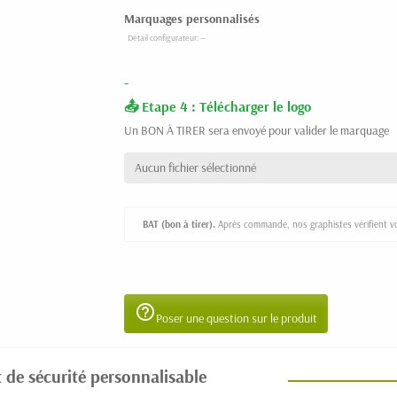
Marquages personnalisés
-
Etape 4 : Télécharger le logo
Un BON À TIRER sera envoyé pour valider le marquage
Aucun fichier sélectionné
BAT (bon à tirer).
Après commande, nos graphistes vérifient vot
help_outline
Poser une question sur le produit
 de sécurité personnalisable