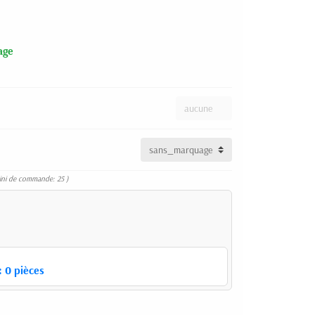
age
ini de commande: 25 )
:
0
pièces