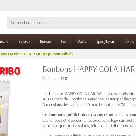
rmand
Boisson
Bureau
Tech
Outils
Sport/Loisir
Textile
ons HAPPY COLA HARIBO personnalisés
Bonbons HAPPY COLA HARI
Référence :
2017
Les bonbons HAPPY COLA HARIBO sont des confiseries gél
100 sachets de 3 bonbons. Personnalisation par flexogr
Dimensions des sachets : 90 mm de hauteur et 70 mm de
Ces
bonbons publicitaires HARIBO
sont parfaits pou
sachet peut être personnalisé avec votre logo sur toute l
votre marque lors de salons, foires ou distributions pro