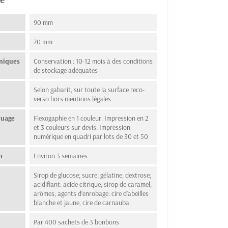
90 mm
70 mm
hniques
Conservation : 10-12 mois à des conditions
de stockage adéquates
Selon gabarit, sur toute la surface reco-
verso hors mentions légales
quage
Flexogaphie en 1 couleur. Impression en 2
et 3 couleurs sur devis. Impression
numérique en quadri par lots de 30 et 50
n
Environ 3 semaines
Sirop de glucose; sucre; gélatine; dextrose;
acidifiant: acide citrique; sirop de caramel;
arômes; agents d’enrobage: cire d’abeilles
blanche et jaune, cire de carnauba
Par 400 sachets de 3 bonbons