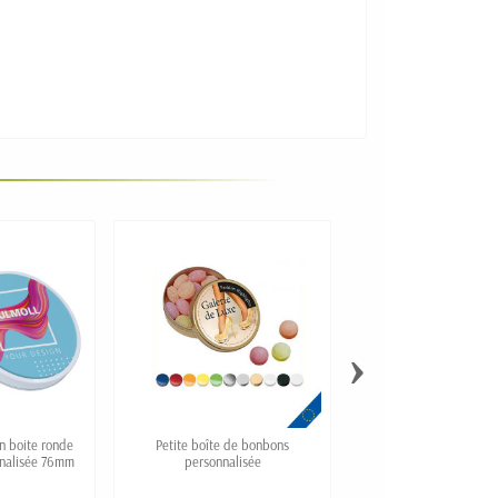
›
en boite ronde
Petite boîte de bonbons
Bonbons TIC-TAC FRE
nnalisée 76mm
personnalisée
publicitaires
0,39 €