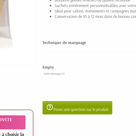
Bonbons gélifiés HARIBO de qualité reconnue
Sachets entièrement personnalisables avec votre
Idéal pour salons, événements et campagnes ma
Conservation de 10 à 12 mois dans de bonnes co
Technique de marquage
Empty
help_outline
Poser une question sur le produit
IVITE
 choisir la