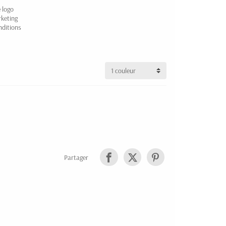
 logo
rketing
nditions
Partager