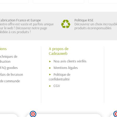
Fabrication France et Europe
Politique RSE
Notre offre est vaste et parfois unique
Découvrez un choix incroyabl
sur le web ! Découvrez notre page
produits écoresponsables
dédiée à ces produits !
ions
A propos de
Cadeauweb
echniques de
Noa avis clients vérifés
isation
 FAQ goodies
Mentions légales
lais de livraison
Politique de
confidentialité
s de commande
CGV