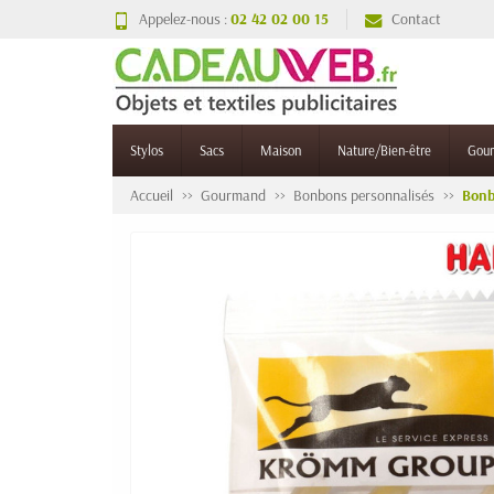
Appelez-nous :
02 42 02 00 15
Contact
Stylos
Sacs
Maison
Nature/Bien-être
Gou
Accueil
Gourmand
Bonbons personnalisés
Bonb