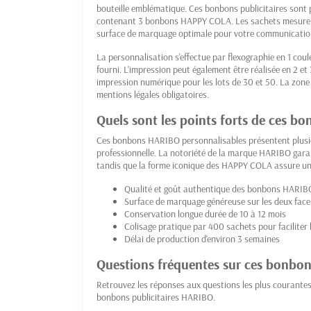
bouteille emblématique. Ces bonbons publicitaires sont
contenant 3 bonbons HAPPY COLA. Les sachets mesurent
surface de marquage optimale pour votre communication
La personnalisation s'effectue par flexographie en 1 cou
fourni. L'impression peut également être réalisée en 2 et
impression numérique pour les lots de 30 et 50. La zone
mentions légales obligatoires.
Quels sont les points forts de ces b
Ces bonbons HARIBO personnalisables présentent plusi
professionnelle. La notoriété de la marque HARIBO garant
tandis que la forme iconique des HAPPY COLA assure u
Qualité et goût authentique des bonbons HARIB
Surface de marquage généreuse sur les deux face
Conservation longue durée de 10 à 12 mois
Colisage pratique par 400 sachets pour faciliter 
Délai de production d'environ 3 semaines
Questions fréquentes sur ces bonbo
Retrouvez les réponses aux questions les plus courante
bonbons publicitaires HARIBO.