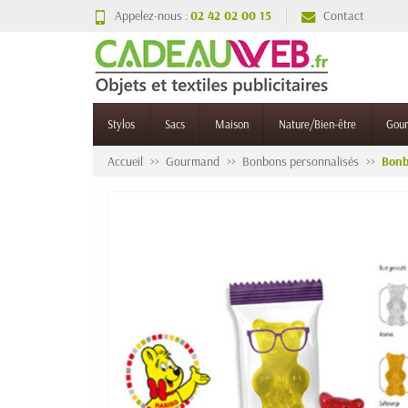
Appelez-nous :
02 42 02 00 15
Contact
Stylos
Sacs
Maison
Nature/Bien-être
Gou
Accueil
Gourmand
Bonbons personnalisés
Bonb