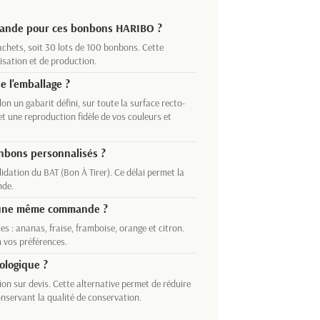
mande pour ces bonbons HARIBO ?
hets, soit 30 lots de 100 bonbons. Cette
isation et de production.
e l'emballage ?
on un gabarit défini, sur toute la surface recto-
t une reproduction fidèle de vos couleurs et
onbons personnalisés ?
lidation du BAT (Bon À Tirer). Ce délai permet la
nde.
s une même commande ?
s : ananas, fraise, framboise, orange et citron.
 vos préférences.
cologique ?
n sur devis. Cette alternative permet de réduire
nservant la qualité de conservation.