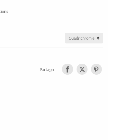
s
tions
Partager