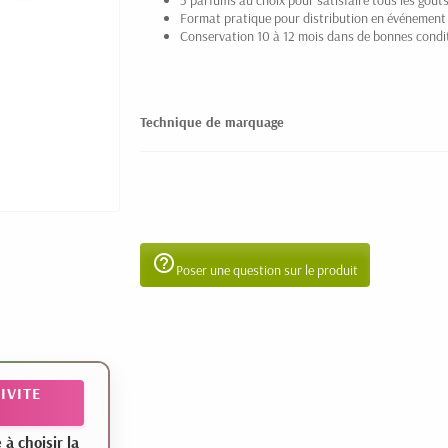
5 parfums au choix pour satisfaire tous les goût
Format pratique pour distribution en événement
Conservation 10 à 12 mois dans de bonnes condi
Technique de marquage
help_outline
Poser une question sur le produit
IVITE
 choisir la