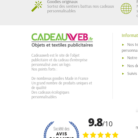
Goodies originaux
Sortez des sentiers battus nos cadeaux
personnalisables
Informat
Nos t
personnal
Cadeauweb est le site de l'objet
Notre
publicitaire et du cadeau d'entreprise
personnalisé avec un logo.
Nos dé
Nos points forts :
Suivi
De nombreux goodies Made in France
Un grand nombre de produits uniques et
de qualité
Des cadeaux écologiques
personnalisables