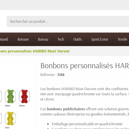
rmand
Boisson
Bureau
Tech
Outils
Sport/Loisir
Textile
ons personnalisés HARIBO Maxi Ourson
Bonbons personnalisés HA
Référence :
3188
Les bonbons HARIBO Maxi Ourson sont des confiseries e
mm avec marquage quadrichromie sur toute la surface. D
et citron.
Ces
bonbons publicitaires
offrent une solution gourm
comme cadeaux d'entreprise ou goodies événementiels, il
Emballage personnalisable en quadrichromie