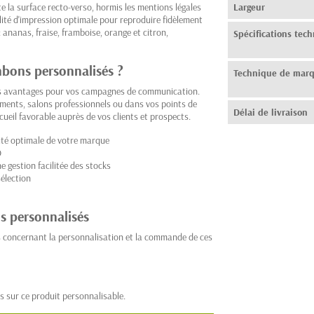
e la surface recto-verso, hormis les mentions légales
Largeur
lité d'impression optimale pour reproduire fidèlement
: ananas, fraise, framboise, orange et citron,
Spécifications tec
onbons personnalisés ?
Technique de mar
s avantages pour vos campagnes de communication.
énements, salons professionnels ou dans vos points de
Délai de livraison
ueil favorable auprès de vos clients et prospects.
ité optimale de votre marque
O
 gestion facilitée des stocks
élection
s personnalisés
s concernant la personnalisation et la commande de ces
s sur ce produit personnalisable.