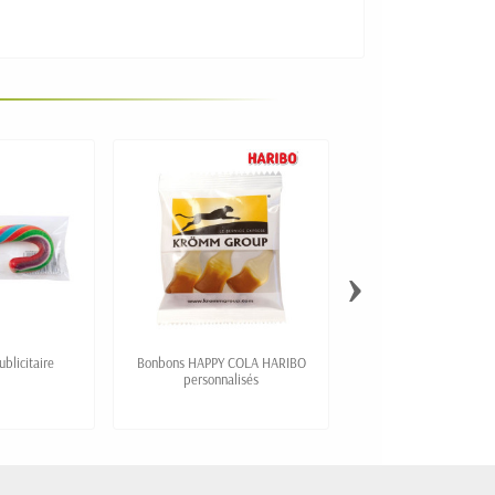
›
ublicitaire
Bonbons HAPPY COLA HARIBO
Bonbons HARIBO "RAIN
personnalisés
personnalisés - Lots de 
de 2
20,60 €