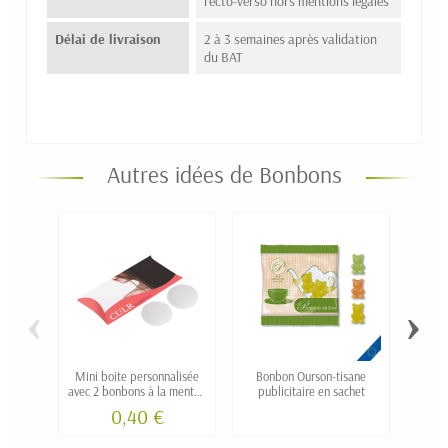
recto-verso hors mentions légales
Délai de livraison
2 à 3 semaines après validation
du BAT
Autres idées de Bonbons
‹
›
Mini boite personnalisée
Bonbon Ourson-tisane
B
avec 2 bonbons à la menthe
publicitaire en sachet
publ
MENTOS
0,40 €