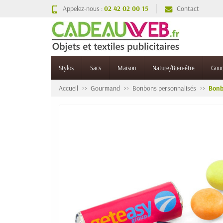
Appelez-nous :
02 42 02 00 15
Contact
Stylos
Sacs
Maison
Nature/Bien-être
Gou
Accueil
Gourmand
Bonbons personnalisés
Bonb