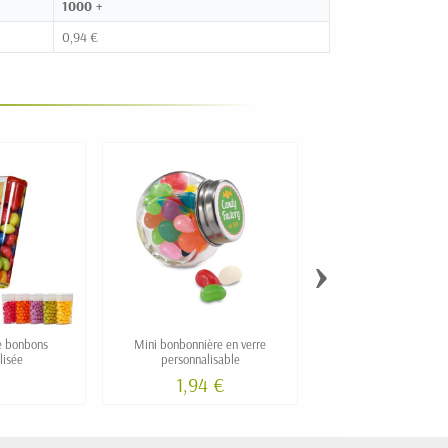
1000 +
0,94 €
›
de bonbons
Mini bonbonnière en verre
Bonbons personnalisé
lisée
personnalisable
Maxi Ourson
1,94 €