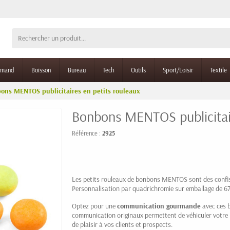
rmand
Boisson
Bureau
Tech
Outils
Sport/Loisir
Textile
ons MENTOS publicitaires en petits rouleaux
Bonbons MENTOS publicitair
Référence :
2925
Les petits rouleaux de bonbons MENTOS sont des confis
Personnalisation par quadrichromie sur emballage de 
Optez pour une
communication gourmande
avec ces 
communication originaux permettent de véhiculer votre
de plaisir à vos clients et prospects.