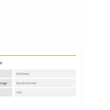
e
67x44mm
quage
Quadrichromie
500