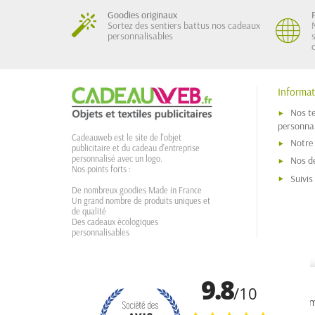
Goodies originaux
Sortez des sentiers battus nos cadeaux
personnalisables
Informat
Nos t
personnal
Cadeauweb est le site de l'objet
Notre
publicitaire et du cadeau d'entreprise
personnalisé avec un logo.
Nos dé
Nos points forts :
Suivi
De nombreux goodies Made in France
Un grand nombre de produits uniques et
de qualité
Des cadeaux écologiques
personnalisables