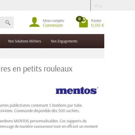
Blog
0
Mon compte
Panier
Connexion
0,00 €
Nos Solutions Métiers
Nos Engagements
es en petits rouleaux
0.94 € HT
A partir de
eries publicitaires contenant 5 bonbons par tube.
67x44mm. Commande disponible dès 500 sachets.
bonbons MENTOS personnalisables. Ces supports de
 message de manière savoureuse tout en offrant un moment