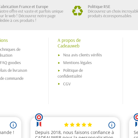
Fabrication France et Europe
Politique RSE
Notre offre est vaste et parfois unique
Découvrez un choix incroyabl
sur le web ! Découvrez notre page
produits écoresponsables
dédiée à ces produits !
ions
A propos de
Cadeauweb
echniques de
Noa avis clients vérifés
isation
 FAQ goodies
Mentions légales
lais de livraison
Politique de
confidentialité
s de commande
CGV