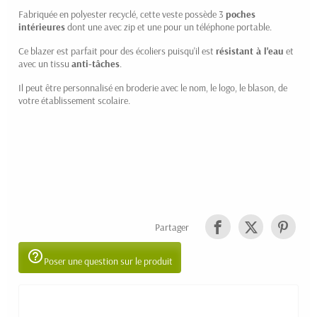
Fabriquée en polyester recyclé, cette veste possède 3
poches
intérieures
dont une avec zip et une pour un téléphone portable.
Ce blazer est parfait pour des écoliers puisqu'il est
résistant à l'eau
et
avec un tissu
anti-tâches
.
Il peut être personnalisé en broderie avec le nom, le logo, le blason, de
votre établissement scolaire.
Partager
help_outline
Poser une question sur le produit