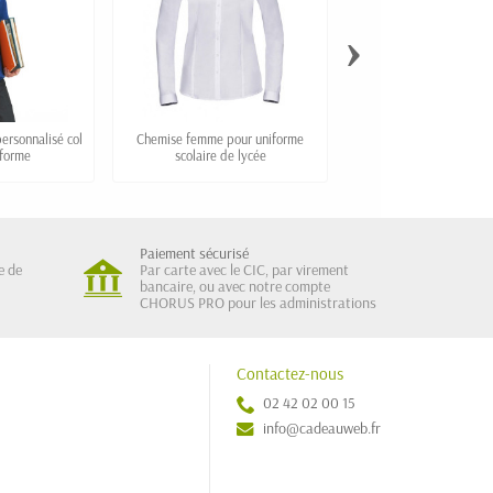
›
personnalisé col
Chemise femme pour uniforme
Jupe plissée "JEANNE" 
iforme
scolaire de lycée
recyclée pour uniforme
Paiement sécurisé
e de
Par carte avec le CIC, par virement
bancaire, ou avec notre compte
CHORUS PRO pour les administrations
Contactez-nous
02 42 02 00 15
info@cadeauweb.fr