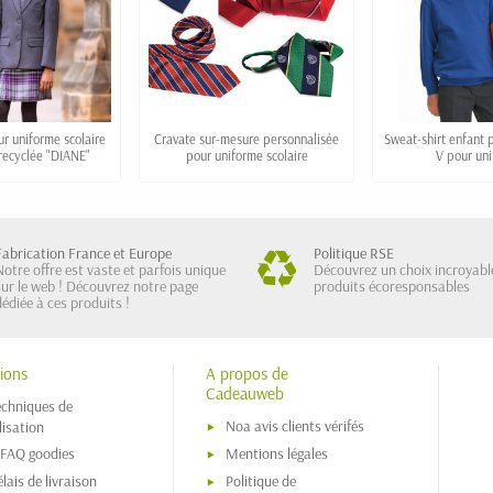
our uniforme scolaire
Cravate sur-mesure personnalisée
Sweat-shirt enfant 
recyclée "DIANE"
pour uniforme scolaire
V pour un
Fabrication France et Europe
Politique RSE
Notre offre est vaste et parfois unique
Découvrez un choix incroyabl
sur le web ! Découvrez notre page
produits écoresponsables
dédiée à ces produits !
ions
A propos de
Cadeauweb
echniques de
Noa avis clients vérifés
isation
 FAQ goodies
Mentions légales
lais de livraison
Politique de