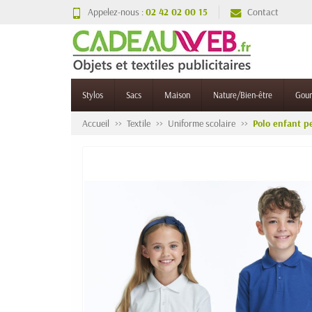
Appelez-nous :
02 42 02 00 15
Contact
Stylos
Sacs
Maison
Nature/Bien-être
Gou
Accueil
Textile
Uniforme scolaire
Polo enfant p