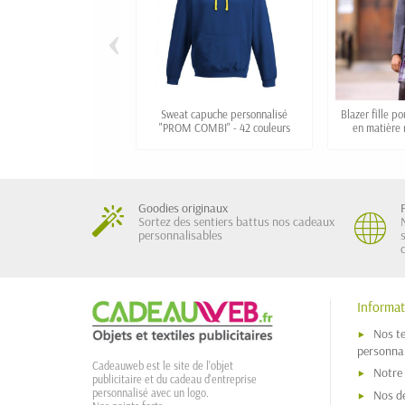
‹
Sweat capuche personnalisé
Blazer fille p
"PROM COMBI" - 42 couleurs
en matière 
Goodies originaux
Sortez des sentiers battus nos cadeaux
personnalisables
Informat
Nos t
personnal
Cadeauweb est le site de l'objet
Notre
publicitaire et du cadeau d'entreprise
personnalisé avec un logo.
Nos dé