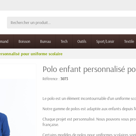
rmand
Boisson
Bureau
Tech
Outils
Sport/Loisir
Textile
ersonnalisé pour uniforme scolaire
Polo enfant personnalisé po
Référence :
3073
Le polo est un élément incontournable d'un uniforme sco
Notre gamme de polos est adaptée aux enfants depuis l'éc
Chaque projet est personnalisé. Nous pouvons vous propo
française.
Certains modèles de polos pour uniformes scolaires sont