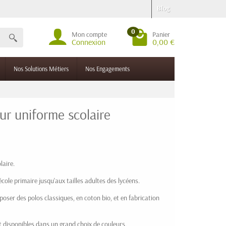
Blog
0
Mon compte
Panier
Connexion
0,00 €
Nos Solutions Métiers
Nos Engagements
ur uniforme scolaire
laire.
ole primaire jusqu'aux tailles adultes des lycéens.
ser des polos classiques, en coton bio, et en fabrication
 disponibles dans un grand choix de couleurs.