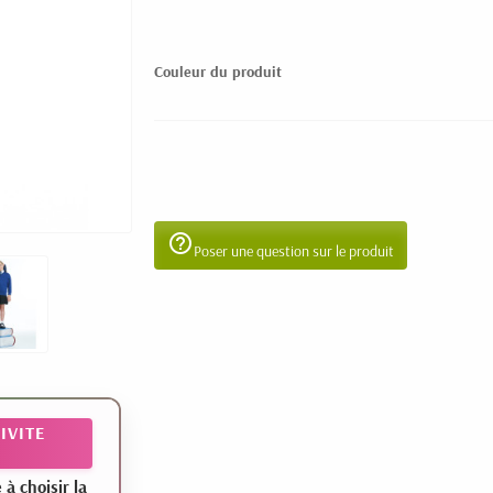
Couleur du produit
help_outline
Poser une question sur le produit
IVITE
 choisir la