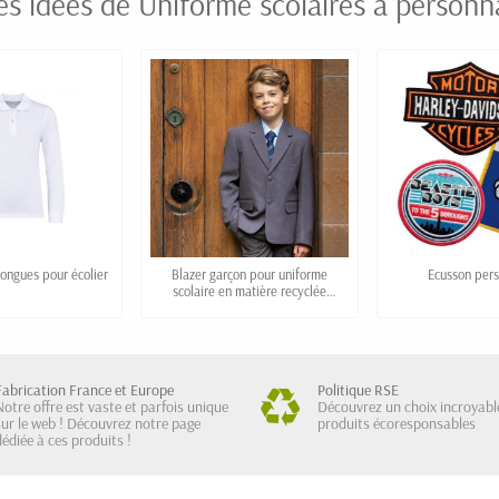
es idées de Uniforme scolaires à personna
ongues pour écolier
Blazer garçon pour uniforme
Ecusson pers
scolaire en matière recyclée
"HENRI"
Fabrication France et Europe
Politique RSE
Notre offre est vaste et parfois unique
Découvrez un choix incroyabl
sur le web ! Découvrez notre page
produits écoresponsables
dédiée à ces produits !