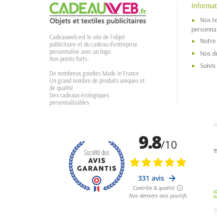
Informat
Nos t
personnal
Cadeauweb est le site de l'objet
Notre
publicitaire et du cadeau d'entreprise
personnalisé avec un logo.
Nos dé
Nos points forts :
Suivi
De nombreux goodies Made in France
Un grand nombre de produits uniques et
de qualité
Des cadeaux écologiques
personnalisables