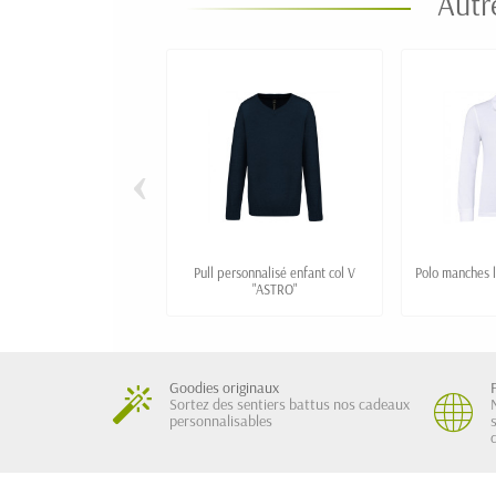
Autr
‹
Pull personnalisé enfant col V
Polo manches l
"ASTRO"
Goodies originaux
Sortez des sentiers battus nos cadeaux
personnalisables