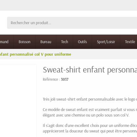
rmand
Boisson
Bureau
Tech
Outils
Sport/Loisir
Textile
nfant personnalisé col V pour uniforme
Sweat-shirt enfant personna
Référence :
3037
Très joli sweat-shirt enfant personnalisable avec le logo 
Ce modèle de sweat enfant est vraiment parfait si vous r
élégant avec une chemise ou un polo sous son col V.
Il s'agit donc d'une excellent choix pour un uniforme d'éco
apprécieront la douceur du sweat qui peut être personnal