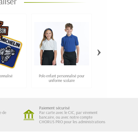
liser
›
onnalisé
Polo enfant personnalisé pour
Gilet sweat pour tenue
uniforme scolaire
Paiement sécurisé
e de
Par carte avec le CIC, par virement
bancaire, ou avec notre compte
CHORUS PRO pour les administrations