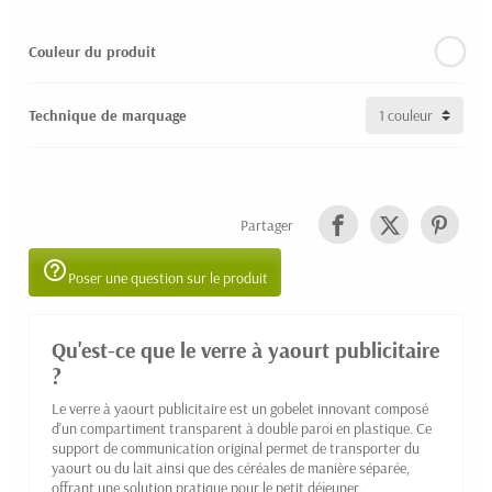
Couleur du produit
Technique de marquage
Partager
help_outline
Poser une question sur le produit
Qu'est-ce que le verre à yaourt publicitaire
?
Le verre à yaourt publicitaire est un gobelet innovant composé
d'un compartiment transparent à double paroi en plastique. Ce
support de communication original permet de transporter du
yaourt ou du lait ainsi que des céréales de manière séparée,
offrant une solution pratique pour le petit déjeuner.