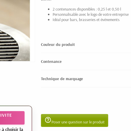
2 contenances disponibles : 0,25 l et 0,50 l
Personnalisable avec le logo de votre entreprise
Idéal pour bars, brasseries et événements
Couleur du produit
Contenance
Technique de marquage
IVITE
help_outline
Poser une question sur le produit
 choisir la