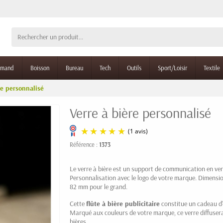
rmand
Boisson
Bureau
Tech
Outils
Sport/Loisir
Textile
re personnalisé
Verre à bière personnalisé
Référence :
1373
(1 avis)
Le verre à bière est un support de communication en verr
Personnalisation avec le logo de votre marque. Dimens
82 mm pour le grand.
Cette
flûte à bière publicitaire
constitue un cadeau d'e
Marqué aux couleurs de votre marque, ce verre diffuser
bières.