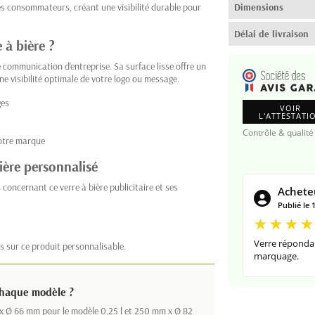
s consommateurs, créant une visibilité durable pour
Dimensions
Délai de livraison
 à bière ?
 communication d'entreprise. Sa surface lisse offre un
ne visibilité optimale de votre logo ou message.
ges
VOIR
L'ATTESTATI
Contrôle & qualité
votre marque
ière personnalisé
concernant ce verre à bière publicitaire et ses
Acheteu
Publié le 
Verre répondan
s sur ce produit personnalisable.
marquage.
chaque modèle ?
 x Ø 66 mm pour le modèle 0,25 l et 250 mm x Ø 82