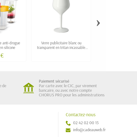
›
re anti-drogue
Verre publicitaire blanc ou
Verre à vin personnalisé
en silicone
transparent en tritan incassable
en Tritan fabriqué en
"White Pool"
 €
2,19 €
Paiement sécurisé
e de
Par carte avec le CIC, par virement
bancaire, ou avec notre compte
CHORUS PRO pour les administrations
Contactez-nous
02 42 02 00 15
info@cadeauweb.fr