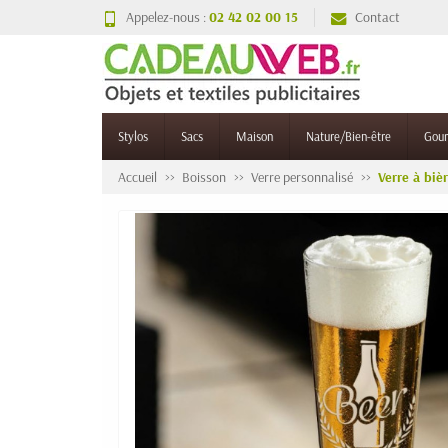
Appelez-nous :
02 42 02 00 15
Contact
Stylos
Sacs
Maison
Nature/Bien-être
Gou
Accueil
Boisson
Verre personnalisé
Verre à biè