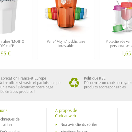
onnalisé "MOJITO
Verre "Mojito" publicitaire
Protection de ver
OR" en PP
incassable
personnalisée 
,95 €
1,65
Fabrication France et Europe
Politique RSE
Notre offre est vaste et parfois unique
Découvrez un choix incroyabl
sur le web ! Découvrez notre page
produits écoresponsables
dédiée à ces produits !
ions
A propos de
Cadeauweb
echniques de
Noa avis clients vérifés
isation
 FAQ goodies
Mentions légales