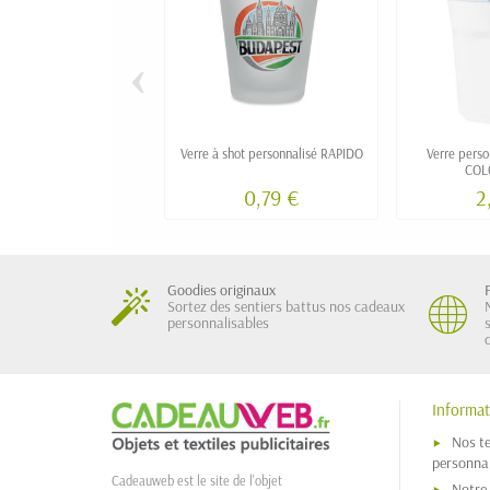
‹
Verre à shot personnalisé RAPIDO
Verre pers
COL
0,79 €
2
Goodies originaux
Sortez des sentiers battus nos cadeaux
personnalisables
Informat
Nos t
personnal
Cadeauweb est le site de l'objet
Notre