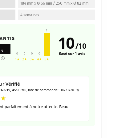
184 mm x Ø 66 mm / 250 mm x Ø 82 mm
4 semaines
1
10
/
10
ON
Basé sur 1 avis
0
0
0
0
1★
2★
3★
4★
5★
r Vérifié
11/3/19, 4:20 PM
(Date de commande : 10/31/2019)
t parfaitement à notre attente. Beau