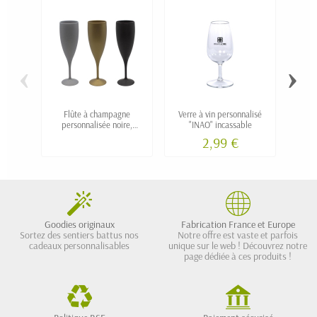
‹
›
Flûte à champagne
Verre à vin personnalisé
Verre 
personnalisée noire,
"INAO" incassable
argentée ou dorée
2,99 €
Goodies originaux
Fabrication France et Europe
Sortez des sentiers battus nos
Notre offre est vaste et parfois
cadeaux personnalisables
unique sur le web ! Découvrez notre
page dédiée à ces produits !