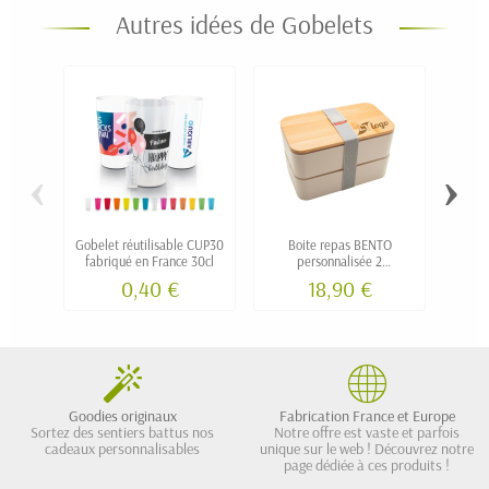
Autres idées de Gobelets
‹
›
Gobelet réutilisable CUP30
Boite repas BENTO
Tee en
fabriqué en France 30cl
personnalisée 2
compartiments et couvercle
0,40 €
18,90 €
bambou
Goodies originaux
Fabrication France et Europe
Sortez des sentiers battus nos
Notre offre est vaste et parfois
cadeaux personnalisables
unique sur le web ! Découvrez notre
page dédiée à ces produits !