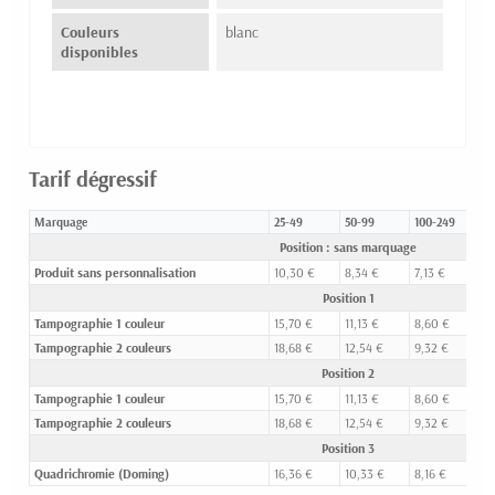
Couleurs
blanc
disponibles
Tarif dégressif
Marquage
25-49
50-99
100-249
2
Position : sans marquage
Produit sans personnalisation
10,30 €
8,34 €
7,13 €
6
Position 1
Tampographie 1 couleur
15,70 €
11,13 €
8,60 €
7
Tampographie 2 couleurs
18,68 €
12,54 €
9,32 €
8
Position 2
Tampographie 1 couleur
15,70 €
11,13 €
8,60 €
7
Tampographie 2 couleurs
18,68 €
12,54 €
9,32 €
8
Position 3
Quadrichromie (Doming)
16,36 €
10,33 €
8,16 €
7