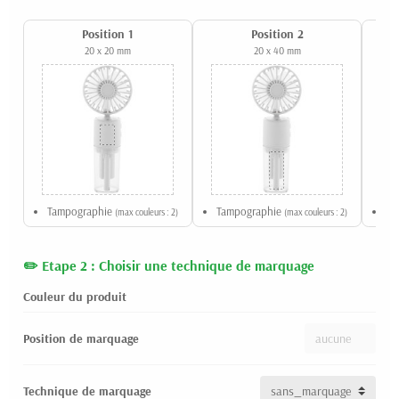
Position 1
Position 2
20 x 20 mm
20 x 40 mm
Tampographie
Tampographie
Qu
(max couleurs : 2)
(max couleurs : 2)
Etape 2 : Choisir une technique de marquage
Couleur du produit
Position de marquage
Technique de marquage