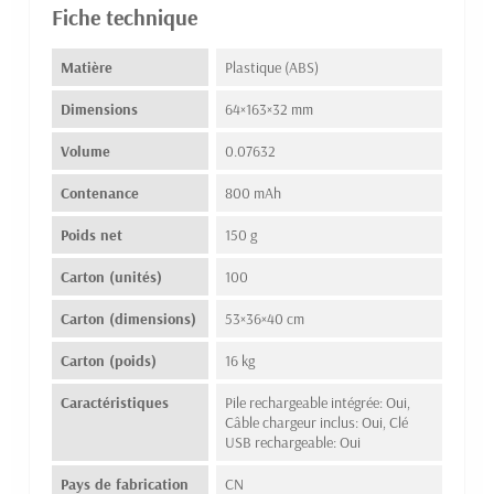
Fiche technique
Matière
Plastique (ABS)
Dimensions
64×163×32 mm
Volume
0.07632
Contenance
800 mAh
Poids net
150 g
Carton (unités)
100
Carton (dimensions)
53×36×40 cm
Carton (poids)
16 kg
Caractéristiques
Pile rechargeable intégrée: Oui,
Câble chargeur inclus: Oui, Clé
USB rechargeable: Oui
Pays de fabrication
CN