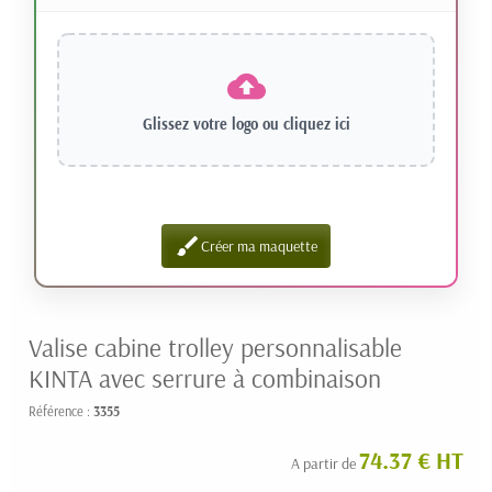
Glissez votre logo ou
cliquez ici
brush
Créer ma maquette
Valise cabine trolley personnalisable
KINTA avec serrure à combinaison
Référence :
3355
74.37 € HT
A partir de