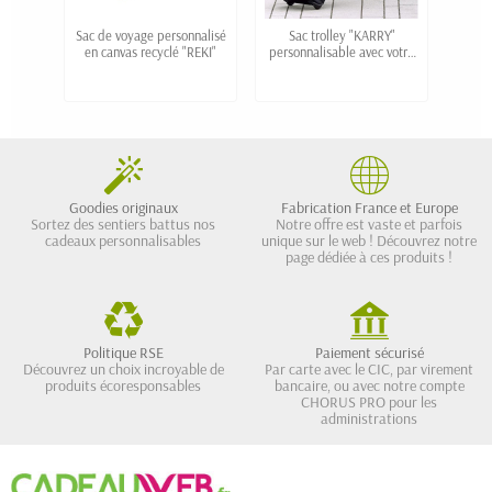
Sac de voyage personnalisé
Sac trolley "KARRY"
Sac 
en canvas recyclé "REKI"
personnalisable avec votre
lavé
logo en couleurs
Goodies originaux
Fabrication France et Europe
Sortez des sentiers battus nos
Notre offre est vaste et parfois
cadeaux personnalisables
unique sur le web ! Découvrez notre
page dédiée à ces produits !
Politique RSE
Paiement sécurisé
Découvrez un choix incroyable de
Par carte avec le CIC, par virement
produits écoresponsables
bancaire, ou avec notre compte
CHORUS PRO pour les
administrations