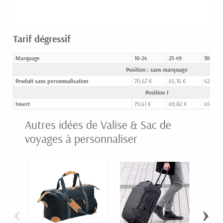
Tarif dégressif
Marquage
10-24
25-49
50-99
Position : sans marquage
Produit sans personnalisation
70,67 €
65,16 €
62,66 €
Position 1
Insert
79,61 €
69,82 €
65,60 €
Autres idées de Valise & Sac de
voyages à personnaliser
‹
›