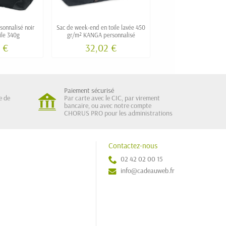
sonnalisé noir
Sac de week-end en toile lavée 450
Sac à chaussures pers
ile 340g
gr/m² KANGA personnalisé
"KENGA"' avec système 
 €
32,02 €
13,50 €
Paiement sécurisé
e de
Par carte avec le CIC, par virement
bancaire, ou avec notre compte
CHORUS PRO pour les administrations
Contactez-nous
02 42 02 00 15
info@cadeauweb.fr