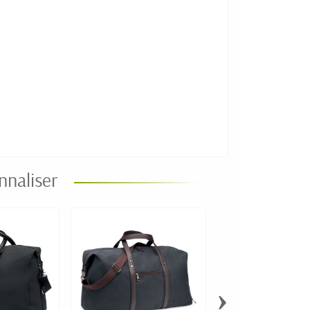
nnaliser
›