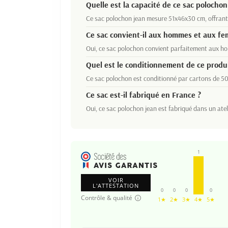
Quelle est la capacité de ce sac polochon
Ce sac polochon jean mesure 51x46x30 cm, offrant 
Ce sac convient-il aux hommes et aux f
Oui, ce sac polochon convient parfaitement aux hom
Quel est le conditionnement de ce produi
Ce sac polochon est conditionné par cartons de 50 
Ce sac est-il fabriqué en France ?
Oui, ce sac polochon jean est fabriqué dans un ateli
1
VOIR
L'ATTESTATION
0
0
0
0
Contrôle & qualité
1★
2★
3★
4★
5★