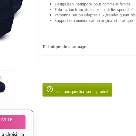
Design jean intemporel pour homme et femme
Fabrication française dans un atelier spécialisé
Personnalisation adaptée aux grandes quantités
Support de communication original et pratique
Technique de marquage
help_outline
Poser une question sur le produit
IVITE
 choisir la