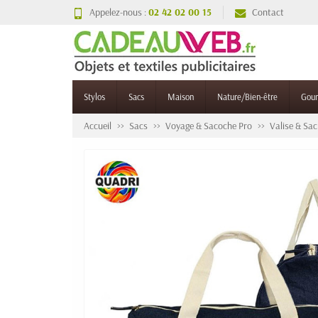
Appelez-nous :
02 42 02 00 15
Contact
Stylos
Sacs
Maison
Nature/Bien-être
Gou
Accueil
Sacs
Voyage & Sacoche Pro
Valise & Sac