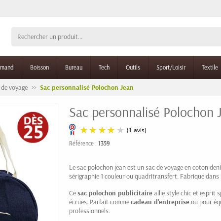
rmand
Boisson
Bureau
Tech
Outils
Sport/Loisir
Textile
 de voyage
Sac personnalisé Polochon Jean
Sac personnalisé Polochon 
Référence :
1359
(1 avis)
Le sac polochon jean est un sac de voyage en coton de
sérigraphie 1 couleur ou quadritransfert. Fabriqué dans u
Ce
sac polochon publicitaire
allie style chic et esprit
écrues. Parfait comme
cadeau d'entreprise
ou pour équ
professionnels.