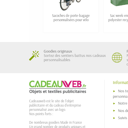
Sacoches de porte-bagage
Sac week-en
personnalisées pour vélo
polyester rec
Goodies originaux
Sortez des sentiers battus nos cadeaux
personnalisables
Informat
Nos t
personnal
Cadeauweb est le site de l'objet
Notre
publicitaire et du cadeau d'entreprise
personnalisé avec un logo.
Nos dé
Nos points forts :
Suivi
De nombreux goodies Made in France
Un grand nombre de produits uniques et