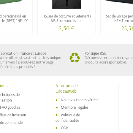
d personnalisé en
Housse de costume et vêtements
Sac de voyage per
yclé (RPET) "NELIO"
BISU personnalisable
HEMTI en to
2,30 €
25,51
Fabrication France et Europe
Politique RSE
Notre offre est vaste et parfois unique
Découvrez un choix incroyabl
sur le web ! Découvrez notre page
produits écoresponsables
dédiée à ces produits !
ions
A propos de
Cadeauweb
echniques de
Noa avis clients vérifés
isation
 FAQ goodies
Mentions légales
lais de livraison
Politique de
confidentialité
s de commande
CGV