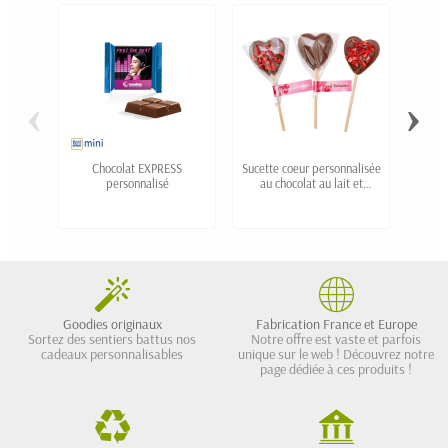
‹
›
Chocolat EXPRESS
Sucette coeur personnalisée
Ch
personnalisé
au chocolat au lait et
pu
copeaux de fraise
Goodies originaux
Fabrication France et Europe
Sortez des sentiers battus nos
Notre offre est vaste et parfois
cadeaux personnalisables
unique sur le web ! Découvrez notre
page dédiée à ces produits !