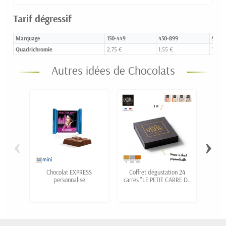
Tarif dégressif
Marquage
150-449
450-899
900-1
Quadrichromie
2,75 €
1,55 €
1,25 
Autres idées de Chocolats
‹
›
Chocolat EXPRESS
Coffret dégustation 24
Médai
personnalisé
carrés "LE PETIT CARRE DE
étiqu
CHOCOLAT" personnalisé