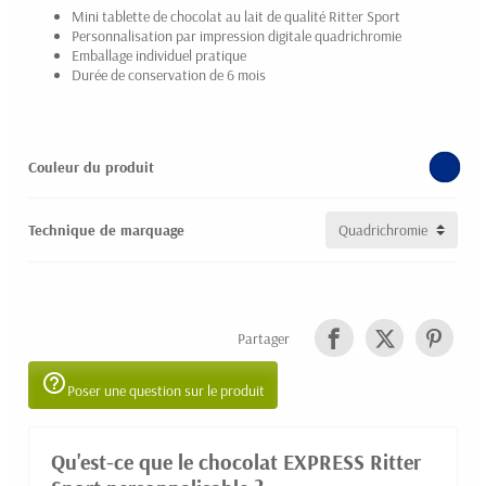
Mini tablette de chocolat au lait de qualité Ritter Sport
Personnalisation par impression digitale quadrichromie
Emballage individuel pratique
Durée de conservation de 6 mois
Couleur du produit
Technique de marquage
Partager
help_outline
Poser une question sur le produit
Qu'est-ce que le chocolat EXPRESS Ritter