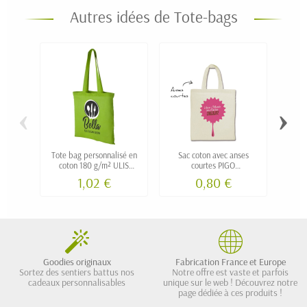
Autres idées de Tote-bags
‹
›
Tote bag personnalisé en
Sac coton avec anses
Tote b
coton 180 g/m² ULIS
courtes PIGO
nat
couleur
personnalisable
1,02 €
0,80 €
Goodies originaux
Fabrication France et Europe
Sortez des sentiers battus nos
Notre offre est vaste et parfois
cadeaux personnalisables
unique sur le web ! Découvrez notre
page dédiée à ces produits !