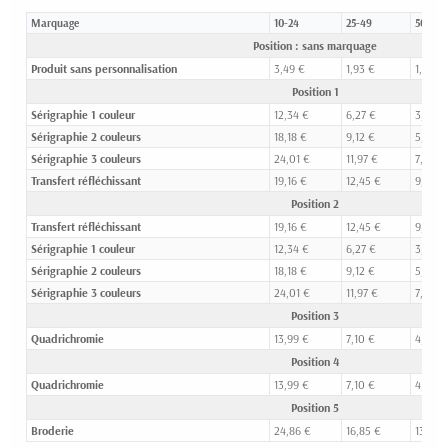
Marquage
10-24
25-49
50-99
Position : sans marquage
Produit sans personnalisation
3,49 €
1,93 €
1,40 €
Position 1
Sérigraphie 1 couleur
12,34 €
6,27 €
3,90 €
Sérigraphie 2 couleurs
18,18 €
9,12 €
5,54 €
Sérigraphie 3 couleurs
24,01 €
11,97 €
7,18 €
Transfert réfléchissant
19,16 €
12,45 €
9,39 €
Position 2
Transfert réfléchissant
19,16 €
12,45 €
9,39 €
Sérigraphie 1 couleur
12,34 €
6,27 €
3,90 €
Sérigraphie 2 couleurs
18,18 €
9,12 €
5,54 €
Sérigraphie 3 couleurs
24,01 €
11,97 €
7,18 €
Position 3
Quadrichromie
13,99 €
7,10 €
4,77 €
Position 4
Quadrichromie
13,99 €
7,10 €
4,77 €
Position 5
Broderie
24,86 €
16,85 €
13,96 