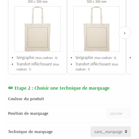
300 x 300 mm
300 x 300 mm
›
Sérigraphie
Sérigraphie
Qu
(max couleurs : 4)
(max couleurs : 4)
Transfert réfléchissant
Transfert réfléchissant
(max
(max
couleurs : 1)
couleurs : 1)
Etape 2 : Choisir une technique de marquage
Couleur du produit
Position de marquage
Technique de marquage