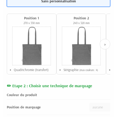
Sans personnalisation
Position 1
Position 2
270 x 330 mm
240 x 320 mm
›
Quadrichromie (transfert)
Sérigraphie
Qu
(max couleurs : 4)
Etape 2 : Choisir une technique de marquage
Couleur du produit
Position de marquage