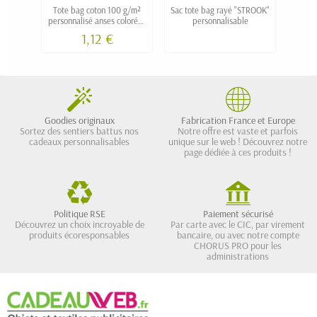
Tote bag coton 100 g/m²
Sac tote bag rayé "STROOK"
Sac 
personnalisé anses colorées
personnalisable
O
VAMO
1,12 €
Goodies originaux
Fabrication France et Europe
Sortez des sentiers battus nos
Notre offre est vaste et parfois
cadeaux personnalisables
unique sur le web ! Découvrez notre
page dédiée à ces produits !
Politique RSE
Paiement sécurisé
Découvrez un choix incroyable de
Par carte avec le CIC, par virement
produits écoresponsables
bancaire, ou avec notre compte
CHORUS PRO pour les
administrations