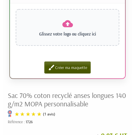
Glissez votre logo ou
cliquez ici
brush
Créer ma maquette
Sac 70% coton recyclé anses longues 140
g/m2 MOPA personnalisable
Référence :
1726