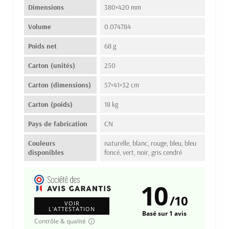
Dimensions
380×420 mm
Volume
0.074784
Poids net
68 g
Carton (unités)
250
Carton (dimensions)
57×41×32 cm
Carton (poids)
18 kg
Pays de fabrication
CN
Couleurs
naturelle, blanc, rouge, bleu, bleu
disponibles
foncé, vert, noir, gris cendré
10
/
10
VOIR
L'ATTESTATION
Basé sur 1 avis
Contrôle & qualité