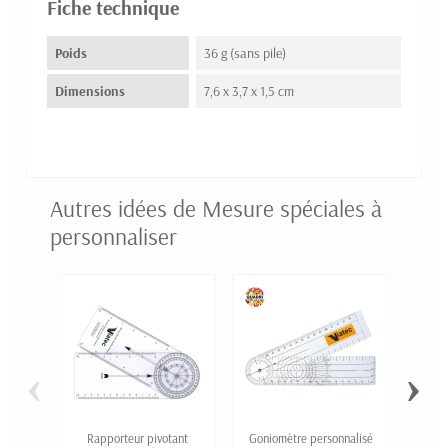
Fiche technique
Poids
36 g (sans pile)
Dimensions
7,6 x 3,7 x 1,5 cm
Autres idées de Mesure spéciales à
personnaliser
‹
›
Rapporteur pivotant
Goniomètre personnalisé
Porte