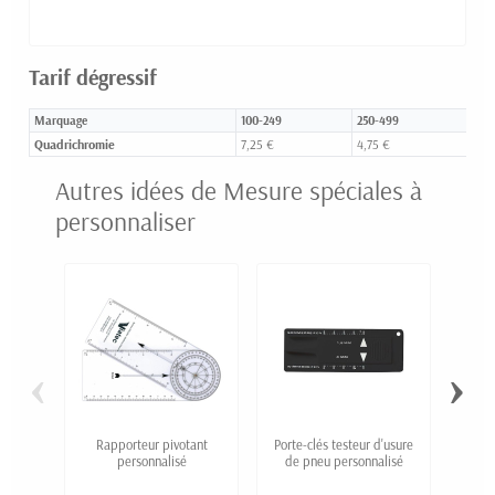
Tarif dégressif
Marquage
100-249
250-499
500
Quadrichromie
7,25 €
4,75 €
3,5
Autres idées de Mesure spéciales à
personnaliser
‹
›
Rapporteur pivotant
Porte-clés testeur d'usure
Incl
personnalisé
de pneu personnalisé