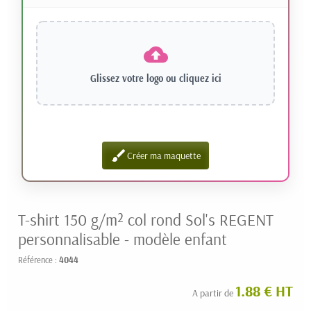
Glissez votre logo ou
cliquez ici
brush
Créer ma maquette
T-shirt 150 g/m² col rond Sol's REGENT
personnalisable - modèle enfant
Référence :
4044
1.88 € HT
A partir de