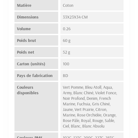
Matière
Coton
Dimensions
33X23X34 CM
Volume
0.26
Poids brut
60 g
Poids net
52 g
Carton (unités)
100
Pays de fabrication
BD
Couleurs
Vert Pomme, Bleu Atoll, Aqua,
disponibles
Army, Blanc Chiné, Violet Fonce,
Noir Profond, Denim, French
Marine, Fuchsia, Gris Chiné,
Jaune, Vert Prairie, Citron,
Marine, Rose Orchidée, Orange,
Rose Pâle, Royal, Rouge, Sable,
Ciel, Blanc, Blanc Absolu
Couleurs PMS
102C, 123C, 200C, 227C, 283C,