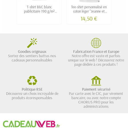
T-shirt B&C blanc
Tee-shirt personnalisé en
publicitaire 190 g/m²
coton léger "Jeanne et
per
Homme
Martin" fabriqué en
14,50 €
FRANCE - Blanc
Goodies originaux
Fabrication France et Europe
Sortez des sentiers battus nos
Notre offre est vaste et parfois
cadeaux personnalisables
unique sur le web ! Découvrez notre
page dédiée à ces produits !
Politique RSE
Paiement sécurisé
Découvrez un choix incroyable de
Par carte avec le CIC, par virement
produits écoresponsables
bancaire, ou avec notre compte
CHORUS PRO pour les
administrations