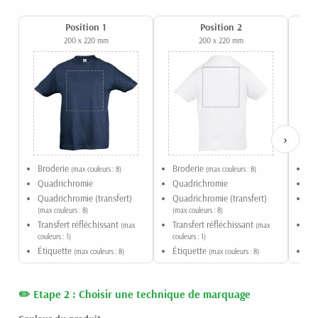
Position 1
Position 2
200 x 220 mm
200 x 220 mm
›
Broderie
Broderie
Br
(max couleurs : 8)
(max couleurs : 8)
Quadrichromie
Quadrichromie
Qu
Quadrichromie (transfert)
Quadrichromie (transfert)
Qu
(max couleurs : 8)
(max couleurs : 8)
(ma
Transfert réfléchissant
Transfert réfléchissant
Tr
(max
(max
couleurs : 1)
couleurs : 1)
coul
Étiquette
Étiquette
Ét
(max couleurs : 8)
(max couleurs : 8)
Etape 2 : Choisir une technique de marquage