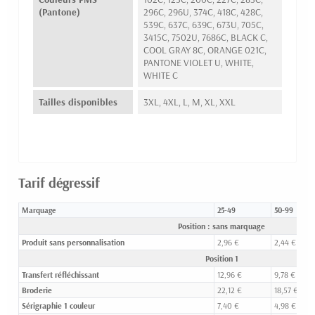
(Pantone)
296C, 296U, 374C, 418C, 428C,
539C, 637C, 639C, 673U, 705C,
3415C, 7502U, 7686C, BLACK C,
COOL GRAY 8C, ORANGE 021C,
PANTONE VIOLET U, WHITE,
WHITE C
Tailles disponibles
3XL, 4XL, L, M, XL, XXL
Tarif dégressif
Marquage
25-49
50-99
Position : sans marquage
Produit sans personnalisation
2,96 €
2,44 €
Position 1
Transfert réfléchissant
12,96 €
9,78 €
Broderie
22,12 €
18,57 €
Sérigraphie 1 couleur
7,40 €
4,98 €