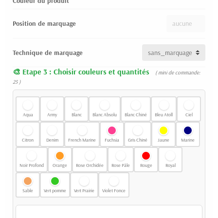
Couleur du produit
Position de marquage
Technique de marquage
Etape 3 : Choisir couleurs et quantités
( mini de commande:
25 )
Aqua
Army
Blanc
Blanc Absolu
Blanc Chiné
Bleu Atoll
Ciel
Citron
Denim
French Marine
Fuchsia
Gris Chiné
Jaune
Marine
Noir Profond
Orange
Rose Orchidée
Rose Pâle
Rouge
Royal
Sable
Vert pomme
Vert Prairie
Violet Fonce