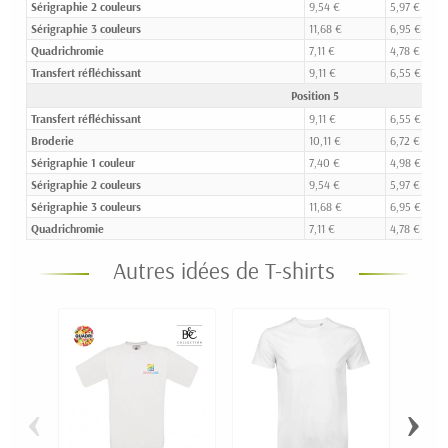
Sérigraphie 2 couleurs
9,54 €
5,97 €
Sérigraphie 3 couleurs
11,68 €
6,95 €
Quadrichromie
7,11 €
4,78 €
Transfert réfléchissant
9,11 €
6,55 €
Position 5
Transfert réfléchissant
9,11 €
6,55 €
Broderie
10,11 €
6,72 €
Sérigraphie 1 couleur
7,40 €
4,98 €
Sérigraphie 2 couleurs
9,54 €
5,97 €
Sérigraphie 3 couleurs
11,68 €
6,95 €
Quadrichromie
7,11 €
4,78 €
Autres idées de T-shirts
‹
›