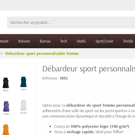
rmand
Boisson
Bureau
Tech
Outils
Sport/Loisir
Textile
Débardeur sport personnalisable femme
Débardeur sport personnal
Référence :
1892
Optez pour ce
débardeur de sport femme personnal
adhérentes d'une salle de sport ou les participantes à un
une communication dynamique et durable à l'image de v
Conçu en
100% polyester léger (140 g/m²)
Tissu à
séchage rapide
, idéal pour l'effort