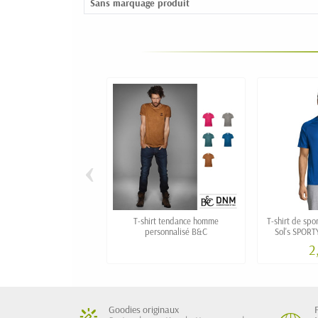
Sans marquage produit
‹
T-shirt tendance homme
T-shirt de spo
personnalisé B&C
Sol's SPORT
2
Goodies originaux