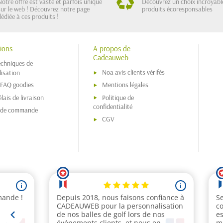
Notre offre est vaste et parfois unique
Découvrez un choix incroyabl
sur le web ! Découvrez notre page
produits écoresponsables
dédiée à ces produits !
ions
A propos de
Cadeauweb
echniques de
Noa avis clients vérifés
isation
 FAQ goodies
Mentions légales
lais de livraison
Politique de
confidentialité
s de commande
CGV