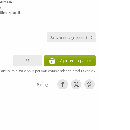
ptimale
o
lieu sportif
Ajouter au panier
uantité minimale pour pouvoir commander ce produit est 25.
Partager