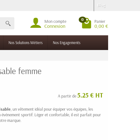
Blog
0
Mon compte
Panier
Connexion
0,00 €
Nos Solutions Métiers
Nos Engagements
isable femme
5.25 € HT
A partir de
isable
, un vêtement idéal pour équiper vos équipes, les
 événement sportif. Léger et confortable, il est parfait pour
otre marque.