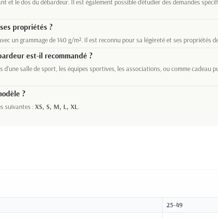
nt et le dos du débardeur. Il est également possible d'étudier des demandes spéci
ses propriétés ?
vec un grammage de 140 g/m². Il est reconnu pour sa légèreté et ses propriétés de 
ébardeur est-il recommandé ?
 d'une salle de sport, les équipes sportives, les associations, ou comme cadeau pub
modèle ?
es suivantes :
XS, S, M, L, XL
.
25-49