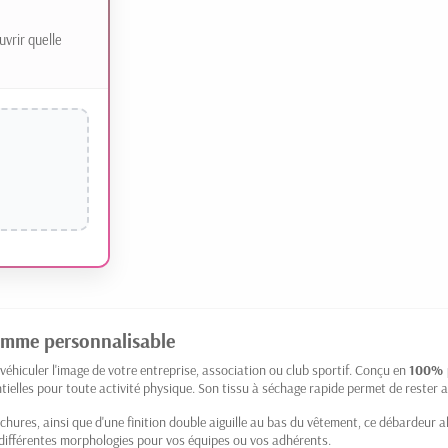
uvrir quelle
emme personnalisable
éhiculer l'image de votre entreprise, association ou club sportif. Conçu en
100% p
entielles pour toute activité physique. Son tissu à séchage rapide permet de rester a
hures, ainsi que d'une finition double aiguille au bas du vêtement, ce débardeur all
à différentes morphologies pour vos équipes ou vos adhérents.