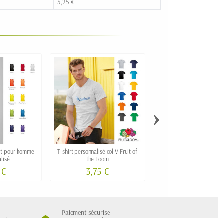
5,25 €
›
rt pour homme
T-shirt personnalisé col V Fruit of
T-Shirt personnalisé bla
lisé
the Loom
idéal grandes quan
 €
3,75 €
Paiement sécurisé