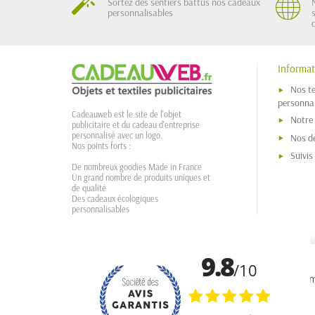
Sortez des sentiers battus nos cadeaux
personnalisables
Informat
Nos t
personnal
Cadeauweb est le site de l'objet
Notre
publicitaire et du cadeau d'entreprise
personnalisé avec un logo.
Nos dé
Nos points forts :
Suivi
De nombreux goodies Made in France
Un grand nombre de produits uniques et
de qualité
Des cadeaux écologiques
personnalisables