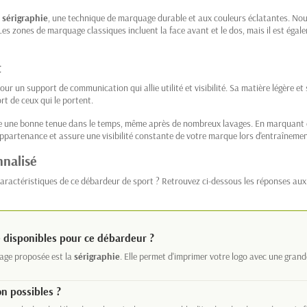
r
sérigraphie
, une technique de marquage durable et aux couleurs éclatantes. Nou
Les zones de marquage classiques incluent la face avant et le dos, mais il est éga
t
our un support de communication qui allie utilité et visibilité. Sa matière légère 
rt de ceux qui le portent.
re une bonne tenue dans le temps, même après de nombreux lavages. En marquant c
appartenance et assure une visibilité constante de votre marque lors d'entraîneme
nnalisé
aractéristiques de ce débardeur de sport ? Retrouvez ci-dessous les réponses aux 
 disponibles pour ce débardeur ?
age proposée est la
sérigraphie
. Elle permet d'imprimer votre logo avec une grand
on possibles ?